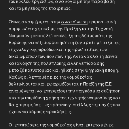
του κύκλου εργασιών, ανάλογα με την παράβαση
και το μέγεθος της εταιρείας.
Όπως αναφέρεται στην
ανακοίνωση
, η προσωρινή
συμφωνία σχετικά με την Πράξη για την Τεχνητή
Νοημοσύνη αποτελεί απόδειξη της δέσμευσης της
Ευρώπης να «εξισορροπήσει τη ζυγαριά» μεταξύ της
τεχνολογικής προόδου και της προστασίας των
δικαιωμάτων των πολιτών της. Αντανακλά τη βαθιά
κατανόηση της πολύπλοκης αλληλεπίδρασης
μεταξύ καινοτομίας και ηθικής στην ψηφιακή εποχή.
Καθώς οι λεπτομέρειες της νομοθεσίας
βελτιώνονται και εφαρμόζονται, η Πράξη της Ε.Ε
αναμένεται να επηρεάσει την παγκόσμια συζήτηση
για την υπεύθυνη χρήση της τεχνητής νοημοσύνης και
θα χρησιμεύσει ως πρότυπο για άλλες περιοχές που
έχουν παρόμοιες προκλήσεις.
Οι επιπτώσεις της νομοθεσίας είναι εκτεταμένες,