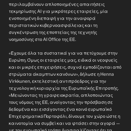
περιλαμβάνουν απλοποιημένες απαιτήσεις
τεκμηρίωσης AI για μικρότερες εταιρείες, μία
ενοποιημένη διεπαφή για την αναφορά
περιστατικών κυβερνοασφάλειας και τη
συγκέντρωση της εποπτείας της τεχνητής
νοημοσύνης στο AI Office της ΕΕ.
«Έχουμε όλα τα συστατικά για να πετύχουμε στην
Ευρώπη. Όμως οι εταιρείες μας, ειδικά οι νεοφυείς
και οι μικρές επιχειρήσεις, συχνά εμποδίζονται από
στρώματα άκαμπτων κανόνων», δήλωσε η Henna
Virkkunen, εκτελεστική αντιπρόεδρος για την
τεχνολογική κυριαρχία της Ευρωπαϊκής Επιτροπής.
«Μειώνοντας τη γραφειοκρατία, απλοποιώντας
τους νόμους της ΕΕ, ανοίγοντας την πρόσβαση σε
δεδομένα και εισάγοντας ένα κοινό ευρωπαϊκό
Επιχειρηματικό Πορτοφόλι, δίνουμε τον χώρο ώστε η
καινοτομία να συμβεί και να φτάσει στην αγορά —
με τον ευρωπαϊκό τρόπο: διασφαλίζοντας ότι τα