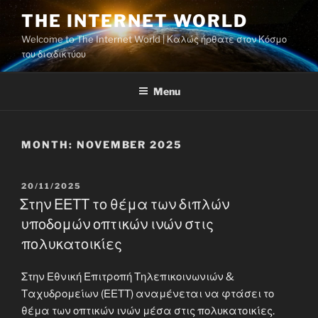
Skip
THE INTERNET WORLD
to
Welcome to The Internet World | Καλώς ήρθατε στον Κόσμο
content
του διαδικτύου
Menu
MONTH:
NOVEMBER 2025
POSTED
20/11/2025
ON
Στην ΕΕΤΤ το θέμα των διπλών
υποδομών οπτικών ινών στις
πολυκατοικίες
Στην Εθνική Επιτροπή Τηλεπικοινωνιών &
Ταχυδρομείων (ΕΕΤΤ) αναμένεται να φτάσει το
θέμα των οπτικών ινών μέσα στις πολυκατοικίες.