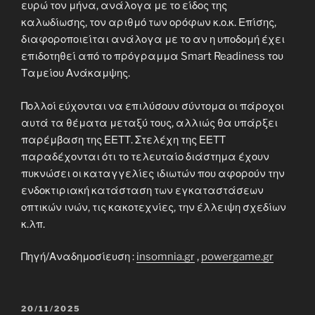
ευρώ τον μήνα, ανάλογα με το είδος της
καλωδίωσης, τον αριθμό των ορόφων κ.ο.κ. Επίσης,
διαφοροποιείται ανάλογα με το αν η υποδομή έχει
επιδοτηθεί από το πρόγραμμα Smart Readiness του
Ταμείου Ανάκαμψης.
Πολλοί εύχονται να επιλύσουν σύντομα οι πάροχοι
αυτά τα θέματα μεταξύ τους, αλλιώς θα υπάρξει
παρέμβαση της ΕΕΤΤ. Στελέχη της ΕΕΤΤ
παραδέχονται ότι το τελευταίο διάστημα έχουν
πυκνώσει οι καταγγελίες ιδιωτών που αφορούν την
ενδοκτιριακή κατάσταση των εγκαταστάσεων
οπτικών ινών, τις κακοτεχνίες, την έλλειψη σχεδίων
κ.λπ.
Πηγή/Αναδημοσίευση :
insomnia.gr
,
powergame.gr
POSTED
20/11/2025