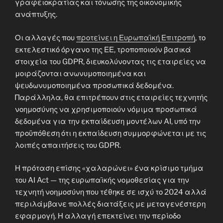
γραφειοκρατίας και τόνωσης της οικονομικής
ανάπτυξης.
Οι αλλαγές που
προτείνει η Ευρωπαϊκή Επιτροπή
, το
εκτελεστικό όργανο της ΕΕ, τροποποιούν βασικά
στοιχεία του GDPR, διευκολύνοντας τις εταιρείες να
μοιράζονται ανωνυμοποιημένα και
ψευδωνυμοποιημένα προσωπικά δεδομένα.
Παράλληλα, θα επιτρέπουν στις εταιρείες τεχνητής
νοημοσύνης να χρησιμοποιούν νόμιμα προσωπικά
δεδομένα για την εκπαίδευση μοντέλων AI, υπό την
προϋπόθεση ότι η εκπαίδευση συμμορφώνεται με τις
λοιπές απαιτήσεις του GDPR.
Η πρόταση επίσης «χαλαρώνει» ένα κρίσιμο τμήμα
του AI Act — της ευρωπαϊκής νομοθεσίας για την
τεχνητή νοημοσύνη που τέθηκε σε ισχύ το 2024 αλλά
περιλάμβανε πολλές διατάξεις με μεταγενέστερη
εφαρμογή. Η αλλαγή επεκτείνει την περίοδο