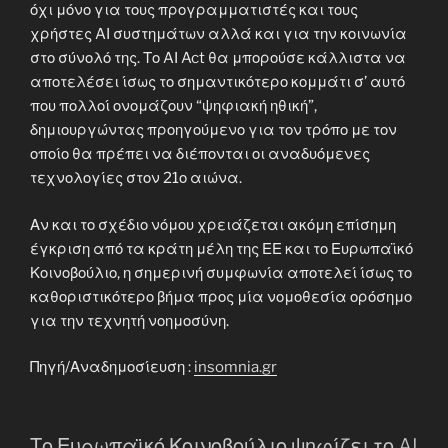
όχι μόνο για τους προγραμματιστές και τους
χρήστες AI συστημάτων αλλά και για την κοινωνία
στο σύνολό της. Το AI Act θα μπορούσε κάλλιστα να
αποτελέσει ίσως το σημαντικότερο κομμάτι σ’ αυτό
που πολλοί ονομάζουν “ψηφιακή ηθική”,
δημιουργώντας προηγούμενο για τον τρόπο με τον
οποίο θα πρέπει να διέπονται οι αναδυόμενες
τεχνολογίες στον 21ο αιώνα.
Αν και το σχέδιο νόμου χρειάζεται ακόμη επίσημη
έγκριση από τα κράτη μέλη της ΕΕ και το Ευρωπαϊκό
Κοινοβούλιο, η σημερινή συμφωνία αποτελεί ίσως το
καθοριστικότερο βήμα προς μία νομοθεσία ορόσημο
για την τεχνητή νοημοσύνη.
Πηγή/Αναδημοσίευση :
insomnia.gr
Το Ευρωπαϊκό Κοινοβούλιο ψηφίζει το AI