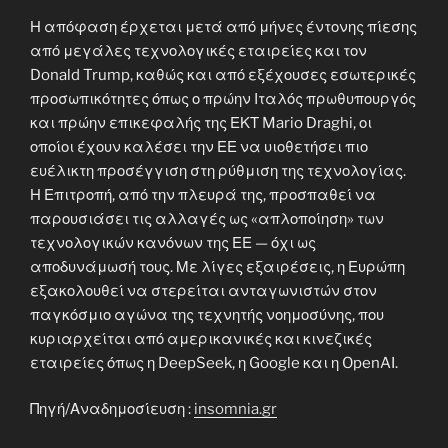
Η απόφαση έρχεται μετά από μήνες έντονης πίεσης
από μεγάλες τεχνολογικές εταιρείες και τον
Donald Trump, καθώς και από εξέχουσες εσωτερικές
προσωπικότητες όπως ο πρώην Ιταλός πρωθυπουργός
και πρώην επικεφαλής της ΕΚΤ Mario Draghi, οι
οποίοι έχουν καλέσει την ΕΕ να υιοθετήσει πιο
ευέλικτη προσέγγιση στη ρύθμιση της τεχνολογίας.
Η Επιτροπή, από την πλευρά της, προσπαθεί να
παρουσιάσει τις αλλαγές ως «απλοποίηση» των
τεχνολογικών κανόνων της ΕΕ — όχι ως
αποδυνάμωσή τους. Με λίγες εξαιρέσεις, η Ευρώπη
εξακολουθεί να στερείται ανταγωνιστών στον
παγκόσμιο αγώνα της τεχνητής νοημοσύνης, που
κυριαρχείται από αμερικανικές και κινεζικές
εταιρείες όπως η DeepSeek, η Google και η OpenAI.
Πηγή/Αναδημοσίευση :
insomnia.gr