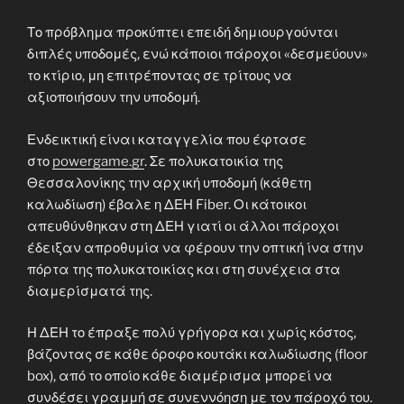
Το πρόβλημα προκύπτει επειδή δημιουργούνται
διπλές υποδομές, ενώ κάποιοι πάροχοι «δεσμεύουν»
το κτίριο, μη επιτρέποντας σε τρίτους να
αξιοποιήσουν την υποδομή.
Ενδεικτική είναι καταγγελία που έφτασε
στο
powergame.gr
. Σε πολυκατοικία της
Θεσσαλονίκης την αρχική υποδομή (κάθετη
καλωδίωση) έβαλε η ΔΕΗ Fiber. Οι κάτοικοι
απευθύνθηκαν στη ΔΕΗ γιατί οι άλλοι πάροχοι
έδειξαν απροθυμία να φέρουν την οπτική ίνα στην
πόρτα της πολυκατοικίας και στη συνέχεια στα
διαμερίσματά της.
Η ΔΕΗ το έπραξε πολύ γρήγορα και χωρίς κόστος,
βάζοντας σε κάθε όροφο κουτάκι καλωδίωσης (floor
box), από το οποίο κάθε διαμέρισμα μπορεί να
συνδέσει γραμμή σε συνεννόηση με τον πάροχό του.