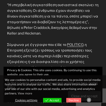
“Η υπερβολική συγκατάθεση ουσιαστικά σκοτώνει τη
συγκατάθεση. Οι άνθρωποι έχουν συνηθίσει να
δίνουν συγκατάθεση για τα πάντα, οπότε μπορεί να
σταματήσουν να διαβάζουν τις λεπτομέρειες”,
δήλωσε ο Peter Craddock, δικηγόρος δεδομένων στην
Keller and Heckman.
Σύμφωνα με έγγραφο που είδε το
POLITICO
, η
Επιτροπή εξετάζει τρόπους να τροποποιήσει τους
κανόνες ώστε να συμπεριλάβει περισσότερες
εξαιρέσεις ή να διασφαλίσει ότι οι χρήστες
μπορούν να ορίσουν τις προτιμήσεις τους για τα
Privacy & Cookies: This site uses cookies. By continuing to use this
cookies μία φορά (για παράδειγμα, στις ρυθμίσεις
website, you agree to their use.
του προγράμματος περιήγησης) αντί κάθε φορά που
We use cookies to personalise content and ads, to provide social media
To find out more, including how to control cookies, see here:
Cookie
επισκέπτονται έναν ιστότοπο.
features and to analyse our traffic. We also share information about
Policy
your use of our site with our social media, advertising and analytics
partners.
View more
Η Δανία, που προεδρεύει αυτή την περίοδο στις
Cookies settings
Accept
Decline
συναντήσεις του Συμβουλίου της Ευρωπαϊκής Ένωσης,
Cookies settings