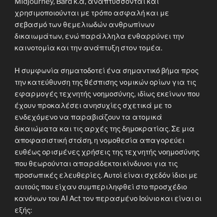
Midjourney, Bard κ.α, αναπτύσσονται και
χρησιμοποιούνται με τρόπο ασφαλή και με
σεβασμό των θεμελιωδών ανθρωπίνων
δικαιωμάτων, ενώ παράλληλα ενθαρρύνει την
καινοτομία και την ανάπτυξη στον τομέα.
Η συμφωνία σηματοδοτεί ένα σημαντικό βήμα προς
την κατεύθυνση της θέσπισης νομικών ορίων για τις
εφαρμογές τεχνητής νοημοσύνης, ιδίως εκείνων που
έχουν προκαλέσει ανησυχίες σχετικά με το
ενδεχόμενο να παραβιάζουν τα ατομικά
δικαιώματα και τις αρχές της δημοκρατίας. Σε μια
αποφασιστική στάση, η νομοθεσία απαγορεύει
ευθέως ορισμένες χρήσεις της τεχνητής νοημοσύνης
που θεωρούνται απαράδεκτοι κίνδυνοι για τις
προσωπικές ελευθερίες. Αυτοί είναι σχεδόν ίδιοι με
αυτούς που είχαν συμπεριληφθεί στο προσχέδιο
κανόνων του AI Act τον περασμένο Ιούνιο και είναι οι
εξής: