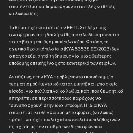
αποτέλεσμα να δημιουργούνται διπλές κάθετες
καλωδιώσεις.
Το θέμα έχει φτάσει στην ΕΕΤΤ. Στελέχη της
αναφέρουν ότι η διπλή κάθετη καλωδίωση συνιστά
παραβίαση του θεσμικού πλαισίου. Ωστόσο, το
σχετικό θεσμικό πλαίσιο (ΚΥΑ 53538 ΕΞ/2023) δεν
απαγορεύει ρητά τη δημιουργία μιας δεύτερης
υποδομής οπτικής ίνας στο εσωτερικό των κτιρίων.
Αντιθέτως, στην ΚΥΑ προβλέπονται κοινό σημείο
τερματισμού (κεντρικό κατανεμητή) και επαρκείς
είσοδοι για πολλαπλά καλώδια, κάτι που θεωρητικά
επιτρέπει σε περισσότερους παρόχους να
“συνυπάρχουν” στην ίδια υποδομή. Η ίδια ΚΥΑ
απαιτεί ότι κάθε γραμμή μεταφοράς (καλώδιο)
πρέπει να έχει τουλάχιστον διπλάσιο πλήθος ινών
σε σχέση με τον αριθμό των διεπαφών που