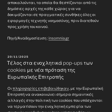
αποκαλούνται, τα οποία θα θεσπίζονται από τις
δημόσιες αρχές της κάθε χώρας για να
δοκιμάζονται σε πραγματικές συνθήκες όλες οι
εφαρμογές τεχνητής νοημοσύνης, πριν διατεθούν
προς χρήση του κοινού.
Πηγή/Αναδημοσίευση :
insomnia.gr
POSTED
20/11/2025
ON
Τέλος στα ενοχλητικά pop-ups των
cookies με νέα πρόταση της
Ευρωπαϊκής Επιτροπής
Οι
πληροφορίες επιβεβαιώθηκαν
, με την Ευρωπαϊκή
Επιτροπή να ανακοινώνει σήμερα σημαντικές
αλλαγές στην πολιτική των cookies που υπόσχονται
να τερματίσουν την ενοχλητική εμπειρία των