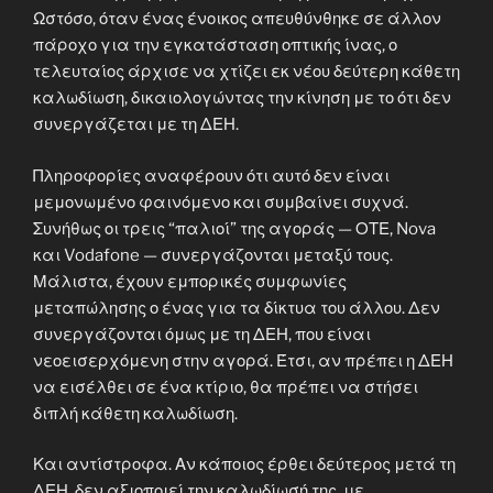
Ωστόσο, όταν ένας ένοικος απευθύνθηκε σε άλλον
πάροχο για την εγκατάσταση οπτικής ίνας, ο
τελευταίος άρχισε να χτίζει εκ νέου δεύτερη κάθετη
καλωδίωση, δικαιολογώντας την κίνηση με το ότι δεν
συνεργάζεται με τη ΔΕΗ.
Πληροφορίες αναφέρουν ότι αυτό δεν είναι
μεμονωμένο φαινόμενο και συμβαίνει συχνά.
Συνήθως οι τρεις “παλιοί” της αγοράς — ΟΤΕ, Nova
και Vodafone — συνεργάζονται μεταξύ τους.
Μάλιστα, έχουν εμπορικές συμφωνίες
μεταπώλησης ο ένας για τα δίκτυα του άλλου. Δεν
συνεργάζονται όμως με τη ΔΕΗ, που είναι
νεοεισερχόμενη στην αγορά. Έτσι, αν πρέπει η ΔΕΗ
να εισέλθει σε ένα κτίριο, θα πρέπει να στήσει
διπλή κάθετη καλωδίωση.
Και αντίστροφα. Αν κάποιος έρθει δεύτερος μετά τη
ΔΕΗ, δεν αξιοποιεί την καλωδίωσή της, με