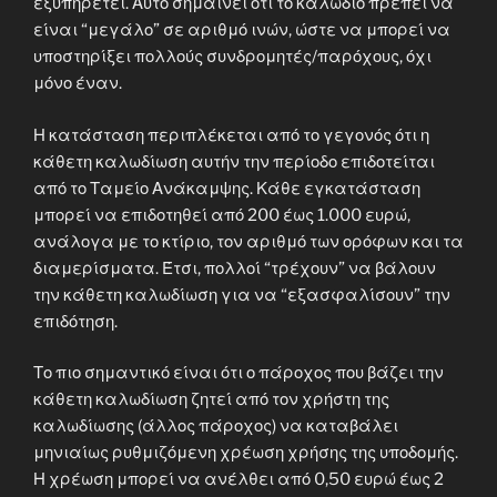
εξυπηρετεί. Αυτό σημαίνει ότι το καλώδιο πρέπει να
είναι “μεγάλο” σε αριθμό ινών, ώστε να μπορεί να
υποστηρίξει πολλούς συνδρομητές/παρόχους, όχι
μόνο έναν.
Η κατάσταση περιπλέκεται από το γεγονός ότι η
κάθετη καλωδίωση αυτήν την περίοδο επιδοτείται
από το Ταμείο Ανάκαμψης. Κάθε εγκατάσταση
μπορεί να επιδοτηθεί από 200 έως 1.000 ευρώ,
ανάλογα με το κτίριο, τον αριθμό των ορόφων και τα
διαμερίσματα. Έτσι, πολλοί “τρέχουν” να βάλουν
την κάθετη καλωδίωση για να “εξασφαλίσουν” την
επιδότηση.
Το πιο σημαντικό είναι ότι ο πάροχος που βάζει την
κάθετη καλωδίωση ζητεί από τον χρήστη της
καλωδίωσης (άλλος πάροχος) να καταβάλει
μηνιαίως ρυθμιζόμενη χρέωση χρήσης της υποδομής.
Η χρέωση μπορεί να ανέλθει από 0,50 ευρώ έως 2