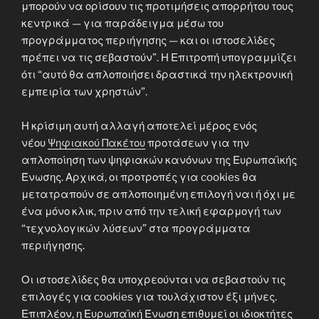
μπορούν να ορίσουν τις προτιμήσεις απορρήτου τους
κεντρικά — για παράδειγμα μέσω του
προγράμματος περιήγησης — και οι ιστοσελίδες
πρέπει να τις σεβαστούν”. Η Επιτροπή υπογραμμίζει
ότι “αυτό θα απλοποιήσει δραστικά την ηλεκτρονική
εμπειρία των χρηστών”.
Η κρίσιμη αυτή αλλαγή αποτελεί μέρος ενός
νέου
Ψηφιακού Πακέτου
προτάσεων για την
απλοποίηση των ψηφιακών κανόνων της Ευρωπαϊκής
Ένωσης. Αρχικά, οι προτροπές για cookies θα
μετατραπούν σε απλοποιημένη επιλογή ναι ή όχι με
ένα μόνο κλικ, πριν από την τελική εφαρμογή των
“τεχνολογικών λύσεων” στα προγράμματα
περιήγησης.
Οι ιστοσελίδες θα υποχρεούνται να σεβαστούν τις
επιλογές για cookies για τουλάχιστον έξι μήνες.
Επιπλέον, η Ευρωπαϊκή Ένωση επιθυμεί οι ιδιοκτήτες