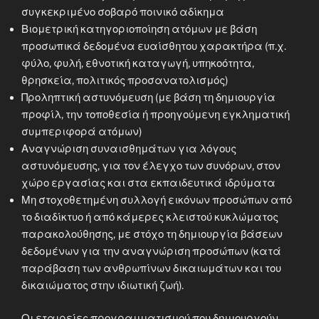
συγκεκριμένο σοβαρό ποινικό αδίκημα
Βιομετρική κατηγοριοποίηση ατόμων με βάση
προσωπικά δεδομένα ευαίσθητου χαρακτήρα (π.χ.
φύλο, φυλή, εθνοτική καταγωγή, υπηκοότητα,
θρησκεία, πολιτικός προσανατολισμός)
Προληπτική αστυνόμευση (με βάση τη δημιουργία
προφίλ, την τοποθεσία ή προηγούμενη εγκληματική
συμπεριφορά ατόμων)
Αναγνώριση συναισθημάτων για λόγους
αστυνόμευσης, για τον έλεγχο των συνόρων, στον
χώρο εργασίας και στα εκπαιδευτικά ιδρύματα
Μη στοχοθετημένη συλλογή εικόνων προσώπων από
το διαδίκτυο ή από κάμερες κλειστού κυκλώματος
παρακολούθησης, με στόχο τη δημιουργία βάσεων
δεδομένων για την αναγνώριση προσώπων (κατά
παράβαση των ανθρωπίνων δικαιωμάτων και του
δικαιώματος στην ιδιωτική ζωή).
Οι εταιρείες προγραμματισμού που δημιουργούν