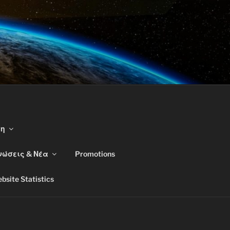
ση
νώσεις & Νέα
Promotions
bsite Statistics