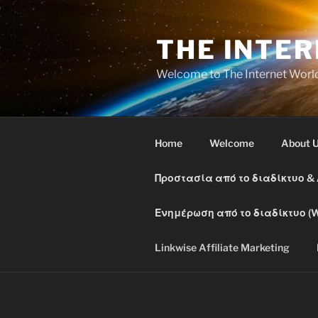
Skip
to
THE INTE
content
Welcome to The Internet Worl
Home
Welcome
About 
Προστασία από το διαδίκτυο &
Ενημέρωση από το διαδίκτυο (W
Linkwise Affiliate Marketing