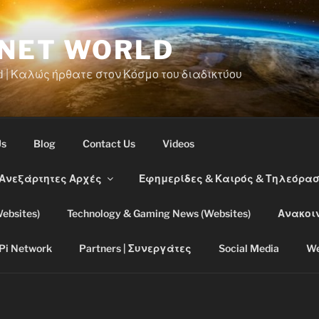
RNET WORLD
d | Καλώς ήρθατε στον Κόσμο του διαδικτύου
Us
Blog
Contact Us
Videos
 Ανεξάρτητες Αρχές
Εφημερίδες & Καιρός & Τηλεόρα
ebsites)
Technology & Gaming News (Websites)
Ανακοι
Pi Network
Partners | Συνεργάτες
Social Media
We