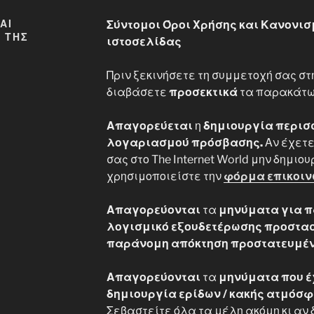
ΑΙ
Σύντομοι Όροι Χρήσης και Κανονισ
 ΤΗΣ
ιστοσελίδας
Πριν ξεκινήσετε τη συμμετοχή σας σ
διαβάσετε
προσεκτικά
τα παρακάτω
Απαγορεύεται
η
δημιουργία περισσ
λογαριασμού πρόσβασης.
Αν έχετε
σας στο The Internet World μην δημιο
χρησιμοποιείστε την
φόρμα επικοιν
Απαγορεύονται
τα
μηνύματα για π
λογισμικό εξουδετέρωσης προστασ
παράνομη απόκτηση προστατευμέν
Απαγορεύονται
τα
μηνύματα που έ
δημιουργία ερίδων / κακής ατμόσφ
Σεβαστείτε όλα τα μέλη ακόμη κι αν