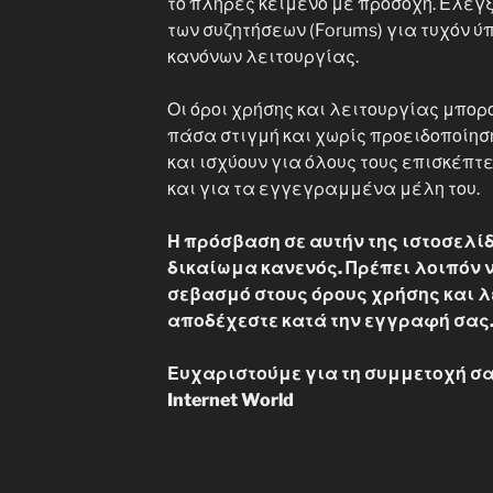
το πλήρες κείμενο με προσοχή. Ελέγξ
των συζητήσεων (Forums) για τυχόν
κανόνων λειτουργίας.
Οι όροι χρήσης και λειτουργίας μπορ
πάσα στιγμή και χωρίς προειδοποίη
και ισχύουν για όλους τους επισκέπτ
και για τα εγγεγραμμένα μέλη του.
Η πρόσβαση σε αυτήν της ιστοσελίδ
δικαίωμα κανενός. Πρέπει λοιπόν ν
σεβασμό στους όρους χρήσης και λ
αποδέχεστε κατά την εγγραφή σας
Ευχαριστούμε για τη συμμετοχή σα
Internet World