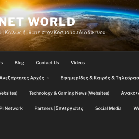
RNET WORLD
d | Καλώς ήρθατε στον Κόσμο του διαδικτύου
Us
Blog
Contact Us
Videos
 Ανεξάρτητες Αρχές
Εφημερίδες & Καιρός & Τηλεόρα
ebsites)
Technology & Gaming News (Websites)
Ανακοι
Pi Network
Partners | Συνεργάτες
Social Media
We