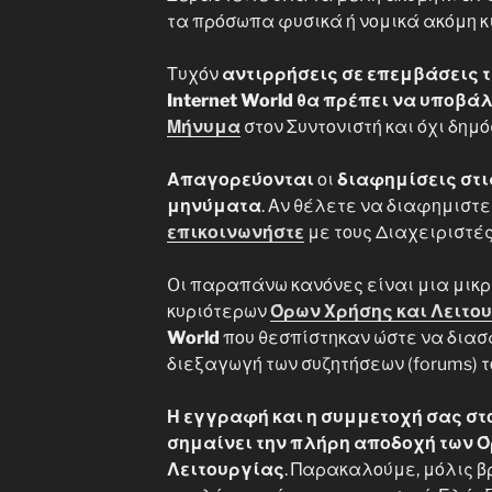
τα πρόσωπα φυσικά ή νομικά ακόμη κ
Τυχόν
αντιρρήσεις σε επεμβάσεις τ
Internet World θα πρέπει να υποβά
Μήνυμα
στον Συντονιστή και όχι δημό
Απαγορεύονται
οι
διαφημίσεις στι
μηνύματα
. Αν θέλετε να διαφημιστ
επικοινωνήστε
με τους Διαχειριστές
Oι παραπάνω κανόνες είναι μια μικρ
κυριότερων
Όρων Χρήσης και Λειτο
World
που θεσπίστηκαν ώστε να δια
διεξαγωγή των συζητήσεων (forums) το
Η εγγραφή και η συμμετοχή σας στο 
σημαίνει την πλήρη αποδοχή των Ό
Λειτουργίας
. Παρακαλούμε, μόλις β