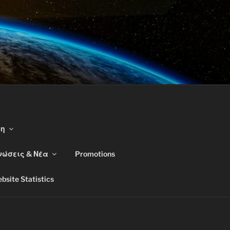
ση
νώσεις & Νέα
Promotions
bsite Statistics