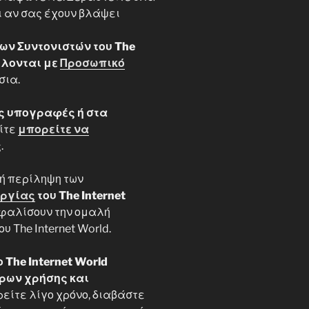
ι αν σας έχουν βλάψει
ων Συντονιστών του The
λλονται με
Προσωπικό
σια.
ς υπογραφές ή στα
είτε
μπορείτε να
.
ή περίληψη των
υργίας
του The Internet
σφαλίσουν την ομαλή
υ The Internet World.
The Internet World
ρων χρήσης και
ρείτε λίγο χρόνο, διαβάστε