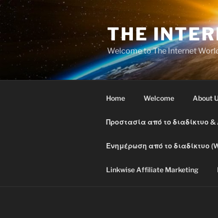
Skip
to
THE INTE
content
Welcome to The Internet Worl
Home
Welcome
About 
Προστασία από το διαδίκτυο &
Ενημέρωση από το διαδίκτυο (W
Linkwise Affiliate Marketing