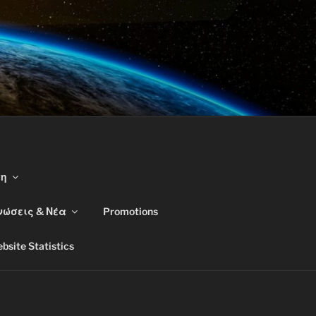
ση
νώσεις & Νέα
Promotions
bsite Statistics