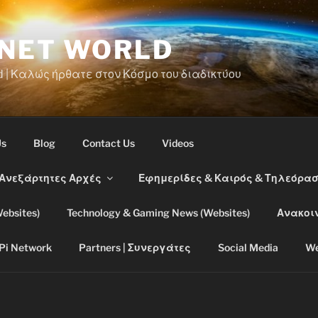
RNET WORLD
d | Καλώς ήρθατε στον Κόσμο του διαδικτύου
Us
Blog
Contact Us
Videos
 Ανεξάρτητες Αρχές
Εφημερίδες & Καιρός & Τηλεόρα
ebsites)
Technology & Gaming News (Websites)
Ανακοι
Pi Network
Partners | Συνεργάτες
Social Media
We