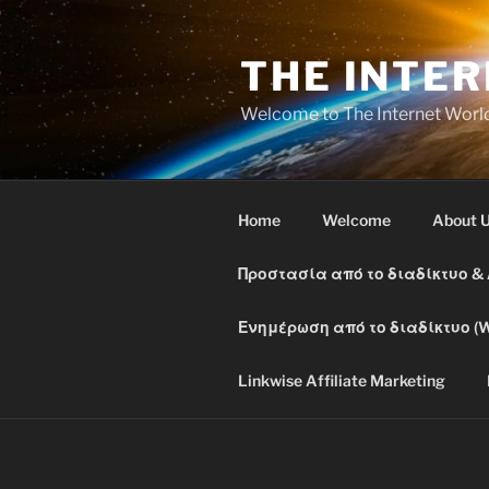
Skip
to
THE INTE
content
Welcome to The Internet Worl
Home
Welcome
About 
Προστασία από το διαδίκτυο &
Ενημέρωση από το διαδίκτυο (W
Linkwise Affiliate Marketing