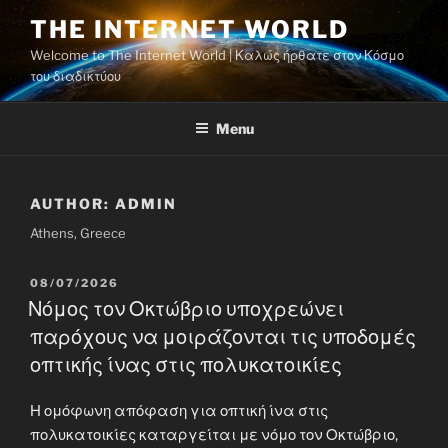
Skip
THE INTERNET WORLD
to
Welcome to The Internet World | Καλώς ήρθατε στον Κόσμο
content
του διαδικτύου
Menu
AUTHOR:
ADMIN
Athens, Greece
POSTED
08/07/2026
ON
Νόμος τον Οκτώβριο υποχρεώνει
παρόχους να μοιράζονται τις υποδομές
οπτικής ίνας στις πολυκατοικίες
Η ομόφωνη απόφαση για οπτική ίνα στις
πολυκατοικίες καταργείται με νόμο τον Οκτώβριο,