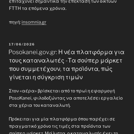
επιταχύνει σημαντικά την επέκταση των δικτύων
FTTH τα επόμενα χρόνια.
πηγή:
insomnia.gr
POSTED
17/06/2026
ON
Posokanei.gov.gr: Η νέα πλατφόρμα για
τους καταναλωτές -Τα σούπερ μάρκετ
που συμμετέχουν, τα προϊόντα, πώς
γίνεται η σύγκριση τιμών
Στον «αέρα» βρίσκεται από το πρωί η εφαρμογή
PosoΚanei, φιλοδοξώντας να αποτελέσει εργαλείο
στα χέρια του καταναλωτή.
Πρόκειται για μία πλατφόρμα όπου παρέχει σε
πραγματικό χρόνο τις τιμές στα προϊόντα των
σούπερ μάρκετ. Μάλιστα, ο καταναλωτής έχει τη