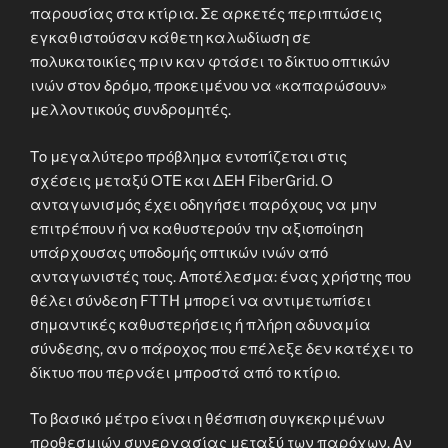
παρουσίας στα κτίρια. Σε αρκετές περιπτώσεις
εγκαθιστούσαν κάθετη καλωδίωση σε
πολυκατοικίες πριν καν φτάσει το δίκτυο οπτικών
ινών στον δρόμο, προκειμένου να «καπαρώσουν»
μελλοντικούς συνδρομητές.
Το μεγαλύτερο πρόβλημα εντοπίζεται στις
σχέσεις μεταξύ ΟΤΕ και ΔΕΗ FiberGrid. Ο
ανταγωνισμός έχει οδηγήσει παρόχους να μην
επιτρέπουν ή να καθυστερούν την αξιοποίηση
υπάρχουσας υποδομής οπτικών ινών από
ανταγωνιστές τους. Αποτέλεσμα: ένας χρήστης που
θέλει σύνδεση FTTH μπορεί να αντιμετωπίσει
σημαντικές καθυστερήσεις ή πλήρη αδυναμία
σύνδεσης, αν ο πάροχος που επέλεξε δεν κατέχει το
δίκτυο που περνάει μπροστά από το κτίριο.
Το βασικό μέτρο είναι η θέσπιση συγκεκριμένων
προθεσμιών συνεργασίας μεταξύ των παρόχων. Αν