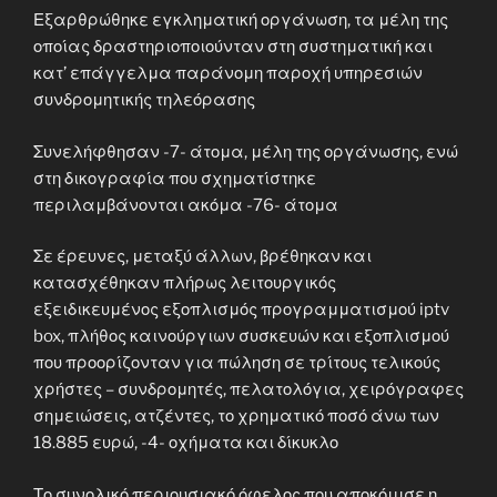
Εξαρθρώθηκε εγκληματική οργάνωση, τα μέλη της
οποίας δραστηριοποιούνταν στη συστηματική και
κατ’ επάγγελμα παράνομη παροχή υπηρεσιών
συνδρομητικής τηλεόρασης
Συνελήφθησαν -7- άτομα, μέλη της οργάνωσης, ενώ
στη δικογραφία που σχηματίστηκε
περιλαμβάνονται ακόμα -76- άτομα
Σε έρευνες, μεταξύ άλλων, βρέθηκαν και
κατασχέθηκαν πλήρως λειτουργικός
εξειδικευμένος εξοπλισμός προγραμματισμού iptv
box, πλήθος καινούργιων συσκευών και εξοπλισμού
που προορίζονταν για πώληση σε τρίτους τελικούς
χρήστες – συνδρομητές, πελατολόγια, χειρόγραφες
σημειώσεις, ατζέντες, το χρηματικό ποσό άνω των
18.885 ευρώ, -4- οχήματα και δίκυκλο
Το συνολικό περιουσιακό όφελος που αποκόμισε η