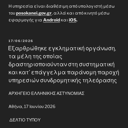
Η υπηρεσία είναι διαθέσιμη από υπολογιστή μέσω
του
posokanei.gov.gr
, αλλά και από κινητό μέσω
εφαρμογής για
Android
και
iOS
.
POSTED
17/06/2026
ON
Εξαρθρώθηκε εγκληματική οργάνωση,
τα μέλη της οποίας
δραστηριοποιούνταν στη συστηματική
και κατ’ επάγγελμα παράνομη παροχή
υπηρεσιών συνδρομητικής τηλεόρασης
ΑΡΧΗΓΕΙΟ ΕΛΛΗΝΙΚΗΣ ΑΣΤΥΝΟΜΙΑΣ
Αθήνα, 17 Ιουνίου 2026
ΔΕΛΤΙΟ ΤΥΠΟΥ