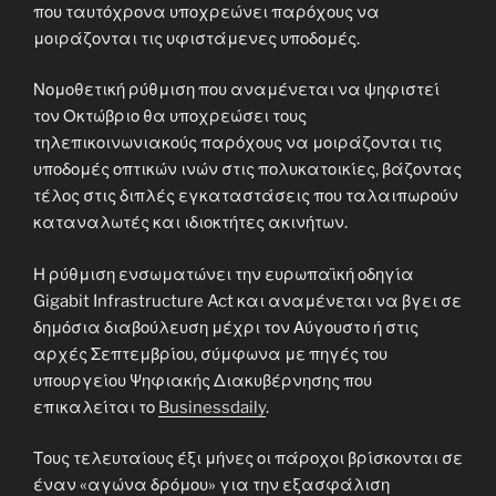
που ταυτόχρονα υποχρεώνει παρόχους να
μοιράζονται τις υφιστάμενες υποδομές.
Νομοθετική ρύθμιση που αναμένεται να ψηφιστεί
τον Οκτώβριο θα υποχρεώσει τους
τηλεπικοινωνιακούς παρόχους να μοιράζονται τις
υποδομές οπτικών ινών στις πολυκατοικίες, βάζοντας
τέλος στις διπλές εγκαταστάσεις που ταλαιπωρούν
καταναλωτές και ιδιοκτήτες ακινήτων.
Η ρύθμιση ενσωματώνει την ευρωπαϊκή οδηγία
Gigabit Infrastructure Act και αναμένεται να βγει σε
δημόσια διαβούλευση μέχρι τον Αύγουστο ή στις
αρχές Σεπτεμβρίου, σύμφωνα με πηγές του
υπουργείου Ψηφιακής Διακυβέρνησης που
επικαλείται το
Businessdaily
.
Τους τελευταίους έξι μήνες οι πάροχοι βρίσκονται σε
έναν «αγώνα δρόμου» για την εξασφάλιση