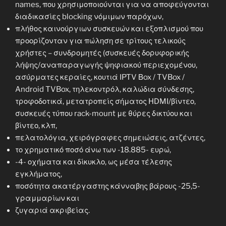
names, που χρησιμοποιούνται για να αποφεύγονται
διαδικασίες blocking νόμιμων παρόχων,
πλήθος καινούργιων συσκευών και εξοπλισμού που
προορίζονταν για πώληση σε τρίτους τελικούς
χρήστες – συνδρομητές (συσκευές δορυφορικής
λήψης/αναπαραγωγής ψηφιακού περιεχομένου,
ασύρματες κεραίες, κουτιά IPTV Βox / TVBox /
Android TVBox, τηλεκοντρόλ, καλώδια σύνδεσης,
τροφοδοτικά, μετατροπείς σήματος HDMI/βίντεο,
συσκευές τύπου rack-mount με θύρες δικτύου και
βίντεο, κλπ,
πελατολόγια, χειρόγραφες σημειώσεις, ατζέντες,
το χρηματικό ποσό άνω των -18.885- ευρώ,
-4- οχήματα και δίκυκλο, ως μέσα τέλεσης
εγκλήματος,
ποσότητα ακατέργαστης κάνναβης βάρους -25,5-
γραμμαρίων και
ζυγαριά ακριβείας.