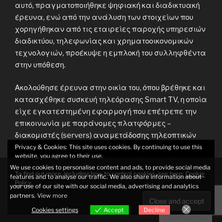
αυτό, πραγματοποιήθηκε ψηφιακή και διαδικτυακή
έρευνα, ενώ από την ανάλυση των στοιχείων που
χορηγήθηκαν από τις εταιρείες παροχής υπηρεσιών
διαδικτύου, τηλεφωνίας και χρηματοοικονομικών
τεχνολογιών, προέκυψε η εμπλοκή του συλληφθέντα
στην υπόθεση.
Ακολούθησε έρευνα στην οικία του, όπου βρέθηκε και
κατασχέθηκε συσκευή τηλεόρασης Smart TV, η οποία
είχε εγκατεστημένη εφαρμογή που επέτρεπε την
επικοινωνία με παράνομες πλατφόρμες –
διακομιστές (servers) αναμετάδοσης τηλεοπτικών
καναλιών χωρίς την άδεια των δικαιούχων, ενώ
Privacy & Cookies: This site uses cookies. By continuing to use this
website, you agree to their use.
παράλληλα έδινε τη δυνατότητα παράνομης
We use cookies to personalise content and ads, to provide social media
θέασης συνδρομητικών τηλεοπτικών καναλιών και
To find out more, including how to control cookies, see here:
Cookie
features and to analyse our traffic. We also share information about
πρόσβαση στη ταινιοθήκη των εταιρειών αυτών,
Policy
your use of our site with our social media, advertising and analytics
χωρίς τη νόμιμη συνδρομή. Επιπλέον, κατασχέθηκε
partners.
View more
και ένα κινητό τηλέφωνο.
Cookies settings
Accept
Decline
Cookies settings