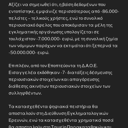
Αξίζει να σημειωθεί ότι, η βάση δεδομένων που
εντοπίστηκε, εμφάνιζε περισσότερους από -86.000-
πελάτες – τελικούς χρήστες, ενώ το συνολικό
περιουσιακό όφελος που αποκόμισαν τα μέλη της
εγκληματικής οργάνωσης υπολογίζεται σε
τουλάχιστον -7.000.000- ευρώ, με τη συνολική ζημία
των νόμιμων παρόχων να εκτιμάται ότι ξεπερνά τα
-50.000.000- ευρώ.
Επιπλέον, από τον Εποπτεύοντα τη Δ.Α.Ο.Ε.
Εισαγγελέα εκδόθηκαν -7- διατάξεις δέσμευσης
περιουσιακών στοιχείων και απαγόρευσης
διάθεσης ακινήτων περιουσιακών στοιχείων των
συλληφθέντων.
Τα κατασχεθέντα ψηφιακά πειστήρια θα
αποσταλούν στη Διεύθυνση Εγκληματολογικών
Ερευνών, ενώ τα κατασχεθέντα χρηματικά ποσά
θα αποσταλούν στο Ταμείο Παρακαταθηκών και