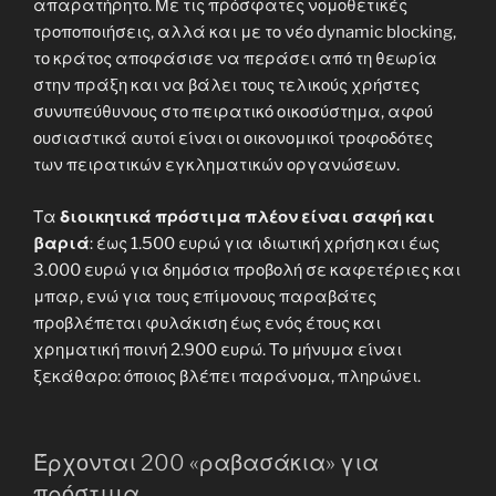
απαρατήρητο. Με τις πρόσφατες νομοθετικές
τροποποιήσεις, αλλά και με το νέο dynamic blocking,
το κράτος αποφάσισε να περάσει από τη θεωρία
στην πράξη και να βάλει τους τελικούς χρήστες
συνυπεύθυνους στο πειρατικό οικοσύστημα, αφού
ουσιαστικά αυτοί είναι οι οικονομικοί τροφοδότες
των πειρατικών εγκληματικών οργανώσεων.
Τα
διοικητικά πρόστιμα πλέον είναι σαφή και
βαριά
: έως 1.500 ευρώ για ιδιωτική χρήση και έως
3.000 ευρώ για δημόσια προβολή σε καφετέριες και
μπαρ, ενώ για τους επίμονους παραβάτες
προβλέπεται φυλάκιση έως ενός έτους και
χρηματική ποινή 2.900 ευρώ. Το μήνυμα είναι
ξεκάθαρο: όποιος βλέπει παράνομα, πληρώνει.
Έρχονται 200 «ραβασάκια» για
πρόστιμα