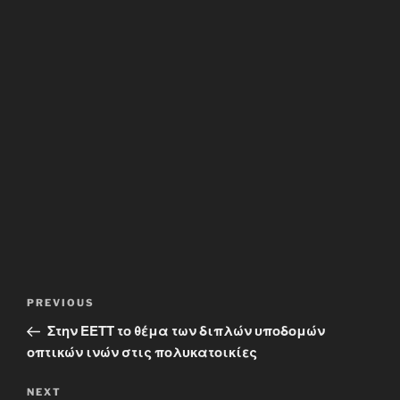
Post
Previous
PREVIOUS
navigation
Post
Στην ΕΕΤΤ το θέμα των διπλών υποδομών
οπτικών ινών στις πολυκατοικίες
Next
NEXT