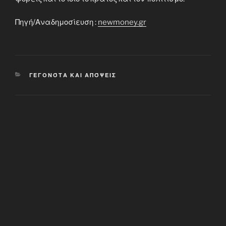
Πηγή/Αναδημοσίευση :
newmoney.gr
CATEGORIES
ΓΕΓΟΝΌΤΑ ΚΑΙ ΑΠΌΨΕΙΣ