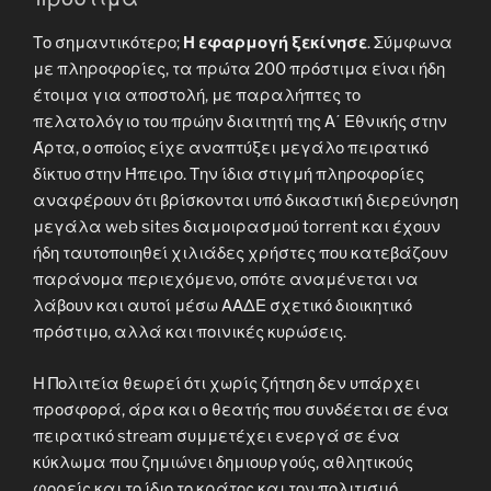
Το σημαντικότερο;
Η εφαρμογή ξεκίνησε
. Σύμφωνα
με πληροφορίες, τα πρώτα 200 πρόστιμα είναι ήδη
έτοιμα για αποστολή, με παραλήπτες το
πελατολόγιο του πρώην διαιτητή της Α΄ Εθνικής στην
Άρτα, ο οποίος είχε αναπτύξει μεγάλο πειρατικό
δίκτυο στην Ήπειρο. Την ίδια στιγμή πληροφορίες
αναφέρουν ότι βρίσκονται υπό δικαστική διερεύνηση
μεγάλα web sites διαμοιρασμού torrent και έχουν
ήδη ταυτοποιηθεί χιλιάδες χρήστες που κατεβάζουν
παράνομα περιεχόμενο, οπότε αναμένεται να
λάβουν και αυτοί μέσω ΑΑΔΕ σχετικό διοικητικό
πρόστιμο, αλλά και ποινικές κυρώσεις.
Η Πολιτεία θεωρεί ότι χωρίς ζήτηση δεν υπάρχει
προσφορά, άρα και ο θεατής που συνδέεται σε ένα
πειρατικό stream συμμετέχει ενεργά σε ένα
κύκλωμα που ζημιώνει δημιουργούς, αθλητικούς
φορείς και το ίδιο το κράτος και τον πολιτισμό.