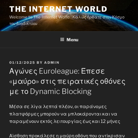
Skip
THE INTERNET WORLD
to
Welcome to The Internet World | Καλώς ήρθατε στον Κόσμο
content
του διαδικτύου
Menu
POSTED
01/12/2025
BY
ADMIN
ON
Αγώνες Euroleague: Έπεσε
«μαύρο» στις πειρατικές οθόνες
με το Dynamic Blocking
Μέσα σε λίγα λεπτά πλέον, οι παράνομες
πλατφόρμες μπορούν να μπλοκάρονται και να
παραμένουν εκτός λειτουργίας έως και 12 μήνες
Αίσθηση προκάλεσε η μαύρη οθόνη που αντίκρισαν