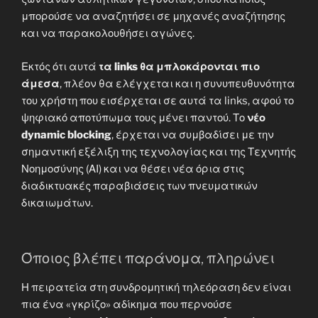
μπορούσε να αναζητήσει σε μηχανές αναζήτησης
και να παρακολουθήσει αγώνες.
Εκτός ότι αυτά
τα links θα μπλοκάρονται πιο
άμεσα
, πλέον θα ελέγχεται και η συνυπευθυνότητα
του χρήστη που εισέρχεται σε αυτά τα links, αφού το
ψηφιακό αποτύπωμα τους μένει παντού. Το
νέο
dynamic blocking
, έρχεται να συμβαδίσει με την
σημαντική εξέλιξη της τεχνολογίας και της Τεχνητής
Νοημοσύνης (ΑΙ) και να θέσει νέα όρια στις
διαδικτυακές παραβιάσεις των πνευματικών
δικαιωμάτων.
Όποιος βλέπει παράνομα, πληρώνει
Η πειρατεία στη συνδρομητική τηλεόραση δεν είναι
πια ένα «γκρίζο» αδίκημα που περνούσε