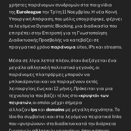
χρήστες παράνομων συνδρομών στα παιχνίδια
της
Euroleague
την Τρίτη 11 Νοεμβρίου. Η νέα Κοινή
Υπουργική Απόφαση, που μόλις υπογράφηκε, φέρνει
το λεγόμενο Dynamic Blocking, μια διαδικασία που
επιτρέπει στην Επιτροπή για τη Γνωστοποίηση
Διαδικτυακής Προσβολής να κατεβάζει σε
πραγματικό χρόνο
παράνομα
sites, IPs και streams.
Μέσα σε λίγα λεπτά πλέον, όταν διεξάγεται ένα
μεγάλο αθλητικό ή πολιτιστικό γεγονός, οι
παράνομες πλατφόρμες μπορούν να
μπλοκάρονται και να παραμένουν εκτός
λειτουργίας έως και 12 μήνες. Πρόκειται για μια
τεχνολογία που βάζει τέλος στο
«κρυφτό» των
πειρατών
, οι οποίοι μέχρι σήμερα
άλλαζαν
ips
και
domains
με μεγάλη συχνότητα. Το
ίδιο θα συμβαίνει και στα λεγόμενα πειρατικά links
που «φυτρώνουν» στο διαδίκτυο κατά την διάρκεια
ζωντανών αθλητικών γεγονότων, όπου κάποιος