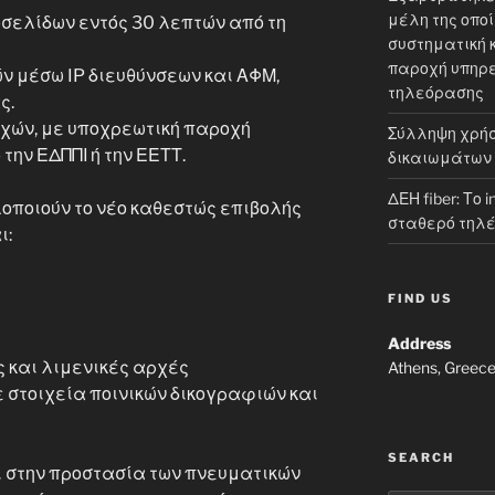
μέλη της οπο
σελίδων εντός 30 λεπτών από τη
συστηματική 
παροχή υπηρε
ν μέσω IP διευθύνσεων και ΑΦΜ,
τηλεόρασης
ς.
χών, με υποχρεωτική παροχή
Σύλληψη χρήσ
την ΕΔΠΠΙ ή την ΕΕΤΤ.
δικαιωμάτων
ΔΕΗ fiber: Το 
λοποιούν το νέο καθεστώς επιβολής
σταθερό τηλ
ι:
FIND US
Address
ς και λιμενικές αρχές
Athens, Greec
ε στοιχεία ποινικών δικογραφιών και
SEARCH
ι στην προστασία των πνευματικών