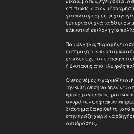
δικαιωμάτων, εγείρονται ανη
επιπτώσεις στον μέσο χρήστ
για πλατφόρμες ψυχαγωγία
ξεπερνά συχνά τα 50 ευρώ μ
ελκυστική επιλογή για πολλ
Παράλληλα, παραμένει ασαφ
είσπραξη των προστίμων απ
ενώ δεν έχει αποσαφηνιστεί
ή ένστασης από πλευράς πολ
Ο νέος νόμος εφαρμόζεται ή
την κυβέρνηση να δηλώνει α
«μαύρη αγορά» πειρατικού π
αγορά των ψηφιακών υπηρεσ
διάστημα θα κριθεί το κατά
στην πράξη χωρίς να οδηγήσε
αντιδράσεις.