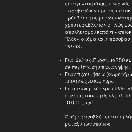
εισάγοντας σαφείς κυρώσεις
παραβιάζουν την πνευματική
πρόσβασης σε μη αδειοδοτημ
χρήστες έβλεπαν απλώς ένα
αποκλεισμού κατά την επίσκ
Πλέον, ακόμα και η πρόσβασ
ποινές.
Για ιδιώτες: Πρόστιμο 750 ε
σε περίπτωση επανάληψης.
Για επιχειρήσεις (καφετέριε
1.500 έως 3.000 ευρώ.
Για οικονομική εκμετάλλευσ
ή αναμετάδοση σε κλειστά δ
10.000 ευρώ.
Ο νόμος προβλέπει και τη λ
μεταξύ των οποίων: