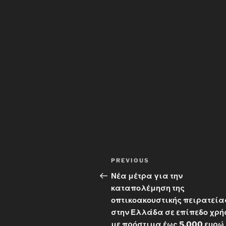
Post
Previous
PREVIOUS
navigation
Post
Νέα μέτρα για την
καταπολέμηση της
οπτικοακουστικής πειρατεία
στην Ελλάδα σε επίπεδο χρή
με πρόστιμα έως 5.000 ευρώ