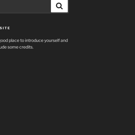
Search
SITE
ood place to introduce yourself and
clude some credits.