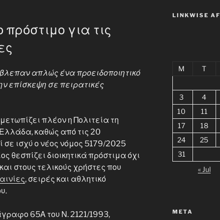
LINKWISE A
ο πρόστιμο για τις
ες
M
T
 έβλεπαν απλώς ένα προειδοποιητικό
ην επίσκεψη σε πειρατικές
3
4
10
11
μετωπίζει πλέον η Πολιτεία τη
17
18
 Ελλάδα, καθώς από τις 20
24
25
 σε ισχύ ο νέος νόμος 5179/2025
31
ίος θεσπίζει διοικητικά πρόστιμα όχι
και στους τελικούς χρήστες που
« Jul
αινίες
, σειρές και αθλητικό
υ.
META
γραφο 65Α του Ν. 2121/1993,