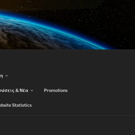
ση
νώσεις & Νέα
Promotions
bsite Statistics