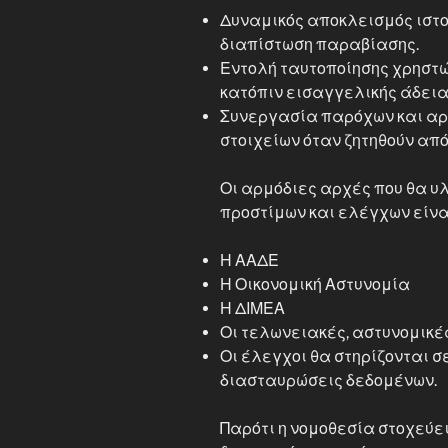
Δυναμικός αποκλεισμός ιστο
διαπίστωση παραβίασης.
Εντολή ταυτοποίησης χρηστώ
κατόπιν εισαγγελικής άδεια
Συνεργασία παρόχων και αρ
στοιχείων όταν ζητηθούν από 
Οι αρμόδιες αρχές που θα υ
προστίμων και ελέγχων είνα
Η ΑΑΔΕ
Η Οικονομική Αστυνομία
Η ΔΙΜΕΑ
Οι τελωνειακές, αστυνομικέ
Οι έλεγχοι θα στηρίζονται σ
διασταυρώσεις δεδομένων.
Παρότι η νομοθεσία στοχεύε