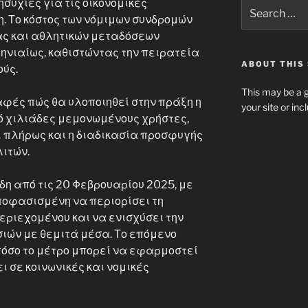
συχίες για τις οικονομικές
Search
for:
η. Το κόστος των νόμιμων συνδρομών
ς και αθλητικών μεταδόσεων
ηνιαίως, καθιστώντας την πειρατεία
ABOUT THIS 
ούς.
This may be a g
ές πώς θα υλοποιηθεί στην πράξη η
your site or in
ό χιλιάδες μεμονωμένους χρήστες,
 πλήρως και η διαδικασία προσφυγής
ιτών.
δη από τις 20 Φεβρουαρίου 2025, με
ποφασισμένη να περιορίσει τη
εριεχομένου και να ενισχύσει την
ιών με θεμιτά μέσα. Το επόμενο
 πόσο το μέτρο μπορεί να εφαρμοστεί
ι σε κοινωνικές και νομικές