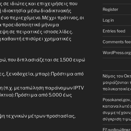
 σε ιδιώτες και επιχειρήσεις που
Register
 ιδιοκτησία μέσω διαδικτυακής
ένο περιεχόμενο. Μέχρι πρότινος, οι
Log in
 προειδοποιητικό μήνυμα
Entries feed
εψη σε πειρατικές ιστοσελίδες.
η καθαυτή επισύρει χρηματικές
Comments fee
WordPress.org
υρώ, που διπλασιάζεται σε 1.500 ευρώ
ς, ξενοδοχεία, μπαρ): Πρόστιμα από
Νόμος τον Οκ
μοιράζονται τ
η (π.χ. μεταπώληση παράνομων IPTV
πολυκατοικίε
ίκτυα): Πρόστιμα από 5.000 έως
Posokanei.gov
καταναλωτές 
συμμετέχουν, 
ήψη τεχνικών μέτρων προστασίας,
σύγκριση τιμ
Εξαρθρώθηκε 