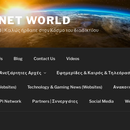
RNET WORLD
d | Καλώς ήρθατε στον Κόσμο του διαδικτύου
Us
Blog
Contact Us
Videos
 Ανεξάρτητες Αρχές
Εφημερίδες & Καιρός & Τηλεόρα
ebsites)
Technology & Gaming News (Websites)
Ανακοι
Pi Network
Partners | Συνεργάτες
Social Media
We