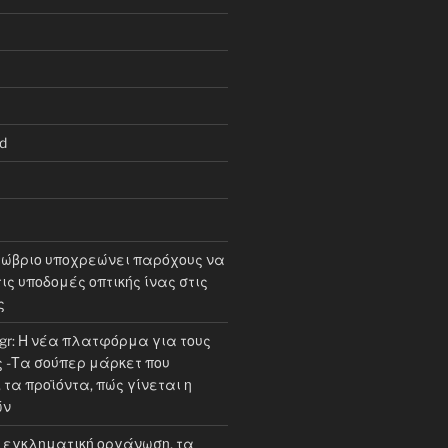
d
τώβριο υποχρεώνει παρόχους να
ις υποδομές οπτικής ίνας στις
ς
.gr: Η νέα πλατφόρμα για τους
-Τα σούπερ μάρκετ που
τα προϊόντα, πώς γίνεται η
ών
εγκληματική οργάνωση, τα