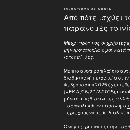
POSTED
19/05/2025
BY
ADMIN
ON
Από πότε ισχύει τ
παράνομες ταινί
Μέχρι πρότινος, οι χρήστες
μήνυμα αποκλεισμού κατά τ
ιστοσελίδες
.
Με πιο αυστηρό πλαίσιο αντι
διαδικτυακή πειρατεία στην
Φεβρουαρίου 2025 έχει τεθεί
(ΦΕΚ Α’/26/20-2-2025), ο οπο
μόνο στους διακινητές αλλά 
παρακολουθούν παράνομα
τ
περιεχόμενο μέσω διαδικτύο
Ο νόμος τροποποιεί την παρά