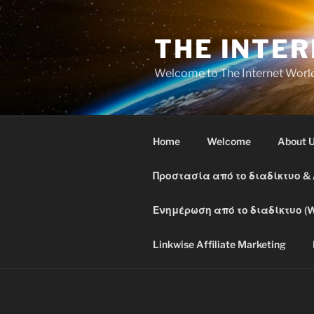
Skip
to
THE INTE
content
Welcome to The Internet Worl
Home
Welcome
About 
Προστασία από το διαδίκτυο &
Ενημέρωση από το διαδίκτυο (W
Linkwise Affiliate Marketing