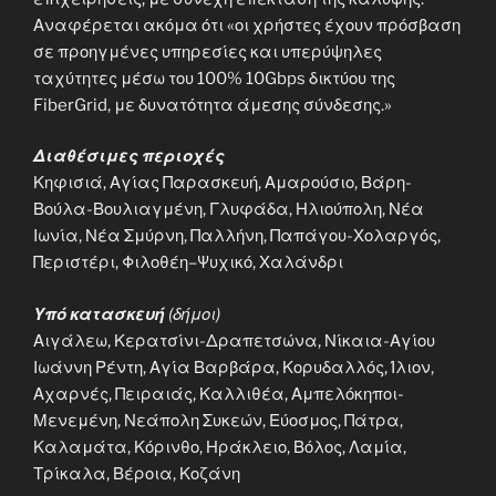
Αναφέρεται ακόμα ότι «οι χρήστες έχουν πρόσβαση
σε προηγμένες υπηρεσίες και υπερύψηλες
ταχύτητες μέσω του 100% 10Gbps δικτύου της
FiberGrid, με δυνατότητα άμεσης σύνδεσης.»
Διαθέσιμες περιοχές
Κηφισιά, Αγίας Παρασκευή, Αμαρούσιο, Βάρη-
Βούλα-Βουλιαγμένη, Γλυφάδα, Ηλιούπολη, Νέα
Ιωνία, Νέα Σμύρνη, Παλλήνη, Παπάγου-Χολαργός,
Περιστέρι, Φιλοθέη–Ψυχικό, Χαλάνδρι
Υπό κατασκευή
(δήμοι)
Αιγάλεω, Κερατσίνι-Δραπετσώνα, Νίκαια-Αγίου
Ιωάννη Ρέντη, Αγία Βαρβάρα, Κορυδαλλός, Ίλιον,
Αχαρνές, Πειραιάς, Καλλιθέα, Αμπελόκηποι-
Μενεμένη, Νεάπολη Συκεών, Εύοσμος, Πάτρα,
Καλαμάτα, Κόρινθο, Ηράκλειο, Βόλος, Λαμία,
Τρίκαλα, Βέροια, Κοζάνη