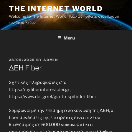
Skip
THE INTERNET WORLD
to
Welcome to The Internet World | Καλώς ήρθατε στον Κόσμο
content
του διαδικτύου
Menu
POSTED
28/05/2025
BY
ADMIN
ON
ΔΕΗ Fiber
Σχετικές πληροφορίες στο
https://myfiberinterest.dei.gr
,
https://www.dei.gr/el/gia-to-spiti/dei-fiber
Σύμφωνα με την επίσημη ανακοίνωση της ΔΕΗ, οι
fiber συνδέσεις της εταιρείας είναι πλέον
διαθέσιμες σε 600.000 νοικοκυριά και
επιχειρήσεις, με συνεχή επέκταση της κάλυψης.