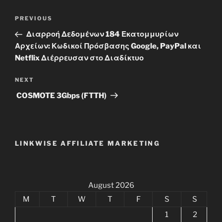
Post
Previous
PREVIOUS
navigation
Post
Διαρροή Δεδομένων 184 Εκατομμυρίων
Αρχείων: Κωδικοί Πρόσβασης Google, PayPal και
Netflix Διέρρευσαν στο Διαδίκτυο
Next
NEXT
Post
COSMOTE 3Gbps (FTTH)
LINKWISE AFFILIATE MARKETING
August 2026
M
T
W
T
F
S
S
1
2