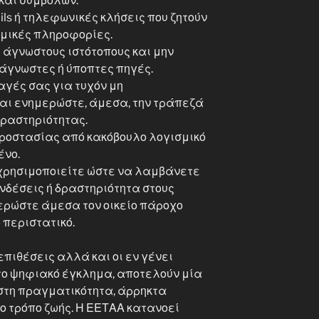
και συμβόλων.
ils ή τηλεφωνικές κλήσεις που ζητούν
ομικές πληροφορίες.
 άγνωστους ιστότοπους και μην
άγνωστες ή ύποπτες πηγές.
γές σας για τυχόν μη
και ενημερώστε, άμεσα, την τράπεζά
δραστηριότητας.
ροστασίας από κακόβουλο λογισμικό
ένο.
 χρησιμοποιείτε ώστε να λαμβάνετε
υνδέσεις ή δραστηριότητα στους
ερώστε άμεσα τον οικείο πάροχο
 περιστατικό.
επιθέσεις αλλά και οι εν γένει
το ψηφιακό έγκλημα, αποτελούν μία
τη πραγματικότητα, άρρηκτα
ο τρόπο ζωής. Η ΕΕΤΑΑ κατανοεί