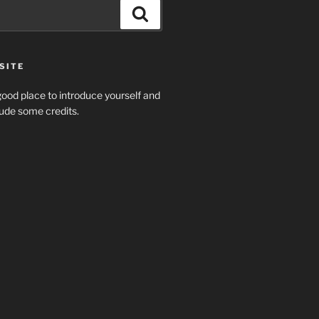
Search
SITE
ood place to introduce yourself and
clude some credits.