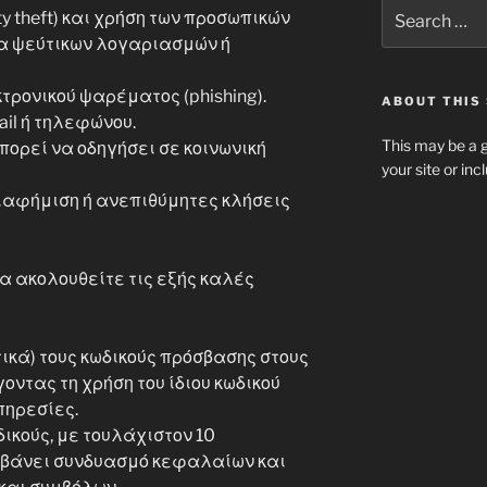
Search
y theft) και χρήση των προσωπικών
for:
ία ψεύτικων λογαριασμών ή
τρονικού ψαρέματος (phishing).
ABOUT THIS 
il ή τηλεφώνου.
This may be a g
ορεί να οδηγήσει σε κοινωνική
your site or in
ιαφήμιση ή ανεπιθύμητες κλήσεις
να ακολουθείτε τις εξής καλές
ικά) τους κωδικούς πρόσβασης στους
ντας τη χρήση του ίδιου κωδικού
ηρεσίες.
ικούς, με τουλάχιστον 10
βάνει συνδυασμό κεφαλαίων και