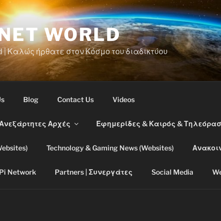
RNET WORLD
d | Καλώς ήρθατε στον Κόσμο του διαδικτύου
Us
Blog
Contact Us
Videos
 Ανεξάρτητες Αρχές
Εφημερίδες & Καιρός & Τηλεόρα
ebsites)
Technology & Gaming News (Websites)
Ανακοι
Pi Network
Partners | Συνεργάτες
Social Media
We