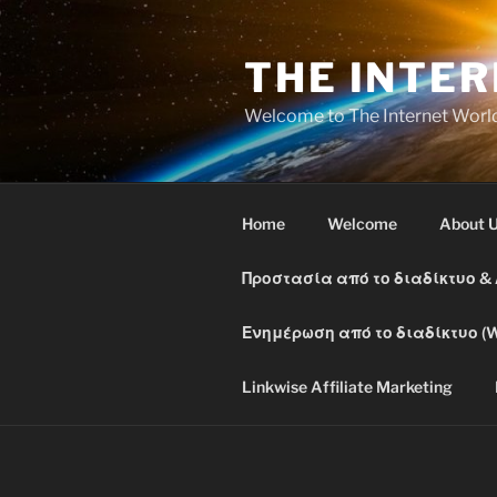
Skip
to
THE INTE
content
Welcome to The Internet Worl
Home
Welcome
About 
Προστασία από το διαδίκτυο &
Ενημέρωση από το διαδίκτυο (W
Linkwise Affiliate Marketing