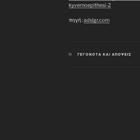
kyvernoepithesi-2
πηγή :
adslgr.com
CATEGORIES
ΓΕΓΟΝΌΤΑ ΚΑΙ ΑΠΌΨΕΙΣ