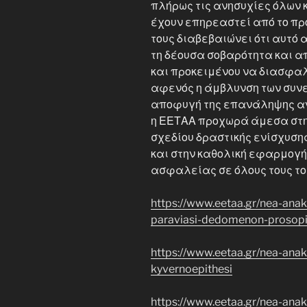
πλήρως τις ανησυχίες όλων 
έχουν επηρεαστεί από το π
τους διαβεβαιώνει ότι αυτό 
τη δέουσα σοβαρότητα και α
και προκειμένου να διασφαλ
αφενός η άμβλυνση των συνε
αποφυγή της επανάληψης αν
η ΕΕΤΑΑ προχωρά άμεσα στη
σχεδίου δραστικής ενίσχυση
και στην καθολική εφαρμογ
ασφαλείας σε όλους τους τομ
https://www.eetaa.gr/nea-anak
paraviasi-dedomenon-prosopi
https://www.eetaa.gr/nea-anak
kyvernoepithesi
https://www.eetaa.gr/nea-anak