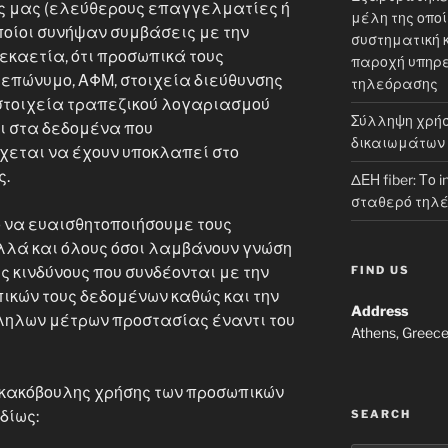
ς μας (ελεύθερους επαγγελματίες ή
μέλη της οπο
οποίοι συνήψαν συμβάσεις με την
συστηματική 
εκαετία, ότι προσωπικά τους
παροχή υπηρε
επώνυμο, ΑΦΜ, στοιχεία διεύθυνσης
τηλεόρασης
 στοιχεία τραπεζικού λογαριασμού
Σύλληψη χρήσ
αι στα δεδομένα που
δικαιωμάτων
χεται να έχουν υποκλαπεί στο
ς.
ΔΕΗ fiber: Το 
σταθερό τηλ
ο να ευαισθητοποιήσουμε τους
λά και όλους όσοι λαμβάνουν γνώση
FIND US
υς κινδύνους που συνδέονται με την
κών τους δεδομένων καθώς και την
Address
ηλων μέτρων προστασίας έναντι του
Athens, Greec
 κακόβουλης χρήσης των προσωπικών
SEARCH
δίως: