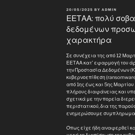
POSTED
20/05/2025
BY
ADMIN
ON
ΕΕΤΑΑ: πολύ σοβ
δεδομένων προσω
χαρακτήρα
Σε συνέχεια της από 12 Μαρ
ΕΕΤΑΑ κατ’ εφαρμογή του άρ
την Προστασία Δεδομένων (Κ
κυβερνοεπίθεση (ransomware 
από 1ης έως και 5ης Μαρτίου 
πλήρους διαφάνειας και υπ
σχετικά με την πορεία διερε
περιστατικού, δια της παρο
ενημερώσουμε συμπληρωματι
Όπως είχε ήδη αναφερθεί κα