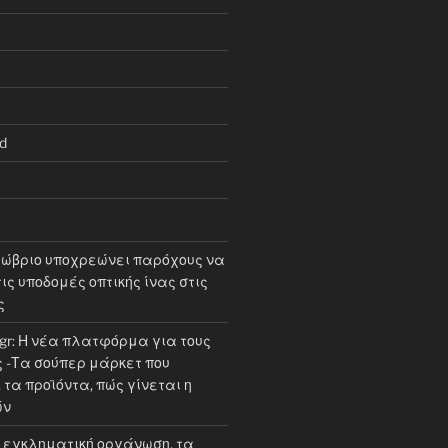
d
τώβριο υποχρεώνει παρόχους να
ις υποδομές οπτικής ίνας στις
ς
.gr: Η νέα πλατφόρμα για τους
-Τα σούπερ μάρκετ που
τα προϊόντα, πώς γίνεται η
ών
εγκληματική οργάνωση, τα