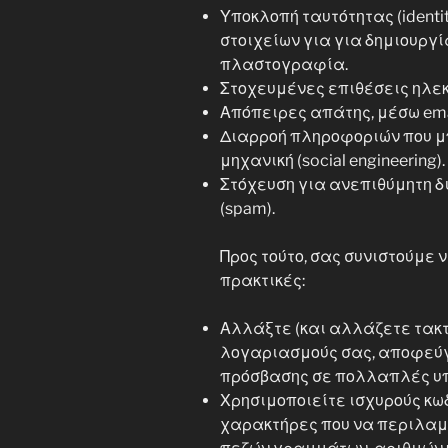
Υποκλοπή ταυτότητας (identit
στοιχείων για για δημιουργ
πλαστογραφία.
Στοχευμένες επιθέσεις ηλεκ
Απόπειρες απάτης, μέσω ema
Διαρροή πληροφοριών που μπ
μηχανική (social engineering).
Στόχευση για ανεπιθύμητη δ
(spam).
Προς τούτο, σας συνιστούμε 
πρακτικές:
Αλλάξτε (και αλλάζετε τακτ
λογαριασμούς σας, αποφεύγο
πρόσβασης σε πολλαπλές υπ
Χρησιμοποιείτε ισχυρούς κωδ
χαρακτήρες που να περιλαμ