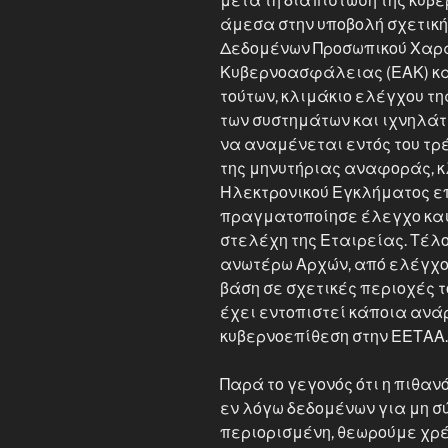
μετά τη διαπίστωση της κυβ
άμεσα στην υποβολή σχετικ
Δεδομένων Προσωπικού Χαρακ
Κυβερνοασφάλειας (ΕΑΚ) κα
τούτων, κλιμάκιο ελέγχου τ
των συστημάτων και ιχνηλάτ
να αναμένεται εντός του τρέ
της μηνυτήριας αναφοράς, κ
Ηλεκτρονικού Εγκλήματος ε
πραγματοποίησε έλεγχο και
στελέχη της Εταιρείας. Τέλ
ανωτέρω Αρχών, από ελέγχου
βάση σε σχετικές περιοχές το
έχει εντοπιστεί κάποια ανάρ
κυβερνοεπίθεση στην ΕΕΤΑΑ.
Παρά το γεγονός ότι η πιθαν
εν λόγω δεδομένων για μη σ
περιορισμένη, θεωρούμε χρ