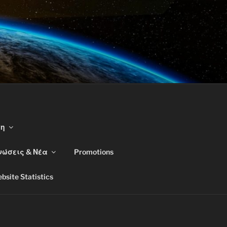
ση
νώσεις & Νέα
Promotions
bsite Statistics