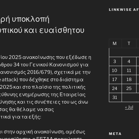
LINKWISE A
αρή υποκλοπή
πικού και ευαίσθητου
M
T
τίου 2025 ανακοίνωσης που εξέδωσε η
3
4
θρου 34 του Γενικού Κανονισμού για
10
11
ανονισμός 2016/679), σχετικά με την
17
18
attack) που δέχθηκε στο διάστημα
2025 και στο πλαίσιο της πολιτικής
24
25
εύθυνης ενημέρωσης της Εταιρείας
31
ύνησης και τις συνέπειες του ως άνω
« Jul
ύσας θα θέλαμε να σας
κά για τα εξής:
ι στην αρχική ανακοίνωση, αμέσως
META