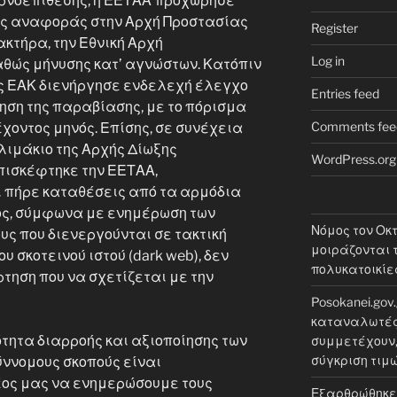
ερνοεπίθεσης, η ΕΕΤΑΑ προχώρησε
ής αναφοράς στην Αρχή Προστασίας
Register
τήρα, την Εθνική Αρχή
Log in
θώς μήνυσης κατ’ αγνώστων. Κατόπιν
ης ΕΑΚ διενήργησε ενδελεχή έλεγχο
Entries feed
ηση της παραβίασης, με το πόρισμα
Comments fee
χοντος μηνός. Επίσης, σε συνέχεια
λιμάκιο της Αρχής Δίωξης
WordPress.org
πισκέφτηκε την ΕΕΤΑΑ,
 πήρε καταθέσεις από τα αρμόδια
ος, σύμφωνα με ενημέρωση των
Νόμος τον Οκ
ς που διενεργούνται σε τακτική
μοιράζονται τ
υ σκοτεινού ιστού (dark web), δεν
πολυκατοικίε
τηση που να σχετίζεται με την
Posokanei.gov
καταναλωτές 
ότητα διαρροής και αξιοποίησης των
συμμετέχουν, 
σύγκριση τιμ
ύννομους σκοπούς είναι
έος μας να ενημερώσουμε τους
Εξαρθρώθηκε 