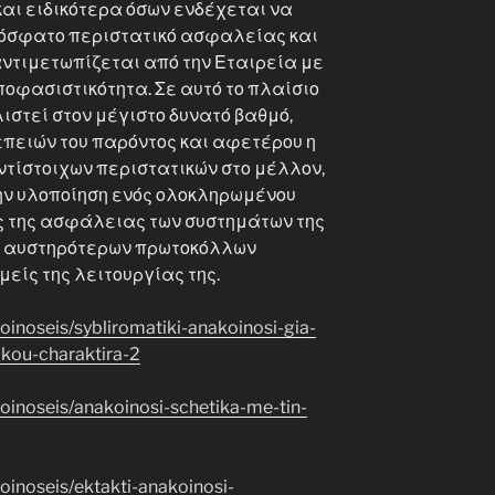
και ειδικότερα όσων ενδέχεται να
ρόσφατο περιστατικό ασφαλείας και
αντιμετωπίζεται από την Εταιρεία με
ποφασιστικότητα. Σε αυτό το πλαίσιο
ιστεί στον μέγιστο δυνατό βαθμό,
πειών του παρόντος και αφετέρου η
τίστοιχων περιστατικών στο μέλλον,
ν υλοποίηση ενός ολοκληρωμένου
ς της ασφάλειας των συστημάτων της
ή αυστηρότερων πρωτοκόλλων
είς της λειτουργίας της.
oinoseis/sybliromatiki-anakoinosi-gia-
kou-charaktira-2
oinoseis/anakoinosi-schetika-me-tin-
oinoseis/ektakti-anakoinosi-