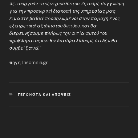
λειτουργούν το κεντρικό δίκτυο. Ζητούμε συγγνώμη
για την προσωρινή διακοπή της υπηρεσίας μας·
είμαστε βαθιά προσηλωμένοι στην παροχή ενός
εξαιρετικά αξιόπιστου δικτύου, και θα
διερευνήσουμε πλήρως την αιτία αυτού του
προβλήματος και θα διασφαλίσουμε ότι δεν θα
συμβεί ξανά.“
πηγή;
Insomnia.gr
CATEGORIES
ΓΕΓΟΝΌΤΑ ΚΑΙ ΑΠΌΨΕΙΣ