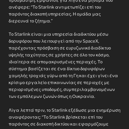
προσβάσιμη, εμφάνισε για λίγο ένα μήνυμα που
ανέφερε: “Το Starlink αντιμετωπίζει επί του
παρόντος διακοπή υπηρεσίας. Η ομάδα μας
διερευνά το ζήτημα.”
Το Starlink είναι μια υπηρεσία διαδικτύου μέσω
δορυφόρου που λειτουργεί από την SpaceX,
παρέχοντας πρόσβαση σε ευρυζωνικό διαδίκτυο
υψηλής ταχύτητας σε χρήστες σε όλο τον κόσμο,
ιδιαίτερα σε απομακρυσμένες περιοχές. Το
σύστημα βασίζεται σε ένα δίκτυο δορυφόρων
χαμηλής τροχιάς γύρω από τη Γη και έχει γίνει ένα
κρίσιμο εργαλείο επικοινωνίας σε περιοχές με
περιορισμένες υποδομές, συμπεριλαμβανομένων
των εμπόλεμων ζωνών όπως η Ουκρανία.
Λίγα λεπτά πριν, το Starlink εξέδωσε μια ενημέρωση
αναφέροντας: “Το Starlink βρίσκεται επί του
παρόντος σε διακοπή δικτύου και εφαρμόζουμε