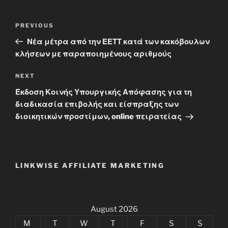
Post
Previous
PREVIOUS
navigation
Post
Νέα μέτρα από την ΕΕΤΤ κατά των κακόβουλων
κλήσεων με παραποιημένους αριθμούς
Next
NEXT
Post
Έκδοση Κοινής Υπουργικής Απόφασης για τη
διαδικασία επιβολής και είσπραξης των
διοικητικών προστίμων, online πειρατείας
LINKWISE AFFILIATE MARKETING
August 2026
M
T
W
T
F
S
S