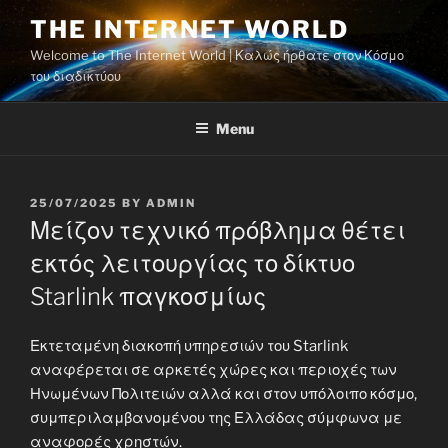
Skip
THE INTERNET WORLD
to
Welcome to The Internet World | Καλώς ήρθατε στον Κόσμο
content
του διαδικτύου
Menu
POSTED
25/07/2025
BY
ADMIN
ON
Μείζον τεχνικό πρόβλημα θέτει
εκτός λειτουργίας το δίκτυο
Starlink παγκοσμίως
Εκτεταμένη διακοπή υπηρεσιών του Starlink
αναφέρεται σε αρκετές χώρες και περιοχές των
Ηνωμένων Πολιτειών αλλά και στον υπόλοιπο κόσμο,
συμπεριλαμβανομένου της Ελλάδας σύμφωνα με
αναφορές χρηστών.