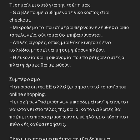
Τι σημαίνει αυτό για την τσέπη μας
– Θα βλέπουμε αυξημένο τελικό κόστος στα
checkout.
– Μικροδέματα που σήμερα περνούν ελέυθερα από
το τελωνείο, σύντομα θα επιβαρύνονται.
– Απλές αγορές, όπως μια θήκη κινητού ή ένα
καλώδιο, μπορεί να μη συμφέρουν πλέον.
– Η ευκολία και η οικονομία που παρείχαν αυτές οι
πλατφόρμες θα μειωθούν.
Συμπέρασμα
Η απόφαση της ΕΕ αλλάζει σημαντικά το τοπίο του
online shopping.
Η εποχή των “πάμφθηνων μικροδεμάτων” φαίνεται
να φτάνει στο τέλος της, και οι καταναλωτές θα
πρέπει να προσαρμοστούν σε υψηλότερα κόστη και
πιθανές καθυστερήσεις.
Είναι μια πραγματικότητα που θα δούμε να