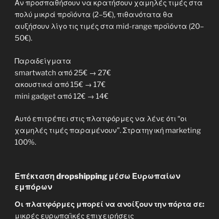
Αν προσπαθήσουν να κρατήσουν χαμηλές τιμές στα
πολύ μικρά προϊόντα (2–5€), πιθανότατα θα
αυξήσουν λίγο τις τιμές στα mid-range προϊόντα (20–
50€).
Παραδείγματα
smartwatch από 25€ → 27€
ακουστικά από 15€ → 17€
mini gadget από 12€ → 14€
Αυτό επιτρέπει στις πλατφόρμες να λένε ότι “οι
χαμηλές τιμές παραμένουν”. Στρατηγική marketing
100%.
Επέκταση dropshipping μέσω Ευρωπαίων
εμπόρων
Οι πλατφόρμες μπορεί να ανοίξουν την πόρτα σε:
μικρές ευρωπαϊκές επιχειρήσεις