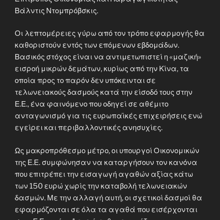
Βάλντις Ντομπρόβσκις.
Οι λεπτομέρειες γύρω από τον τρόπο εφαρμογής θα
καθοριστούν εντός των επόμενων εβδομάδων.
Βασικός στόχος είναι να αντιμετωπιστεί η «μαζική»
εισροή μικρών δεμάτων, κυρίως από την Κίνα, τα
οποία προς το παρόν δεν υπόκεινται σε
τελωνειακούς δασμούς κατά την είσοδό τους στην
Ε.Ε., ένα φαινόμενο που οδηγεί σε αθέμιτο
ανταγωνισμό για τις ευρωπαϊκές επιχειρήσεις ενώ
εγείρει και περιβαλλοντικές ανησυχίες.
Ως μακροπρόθεσμο μέτρο, οι υπουργοί Οικονομικών
της Ε.Ε. συμφώνησαν να καταργήσουν τον κανόνα
που επιτρέπει την εισαγωγή αγαθών αξίας κάτω
των 150 ευρώ χωρίς την καταβολή τελωνειακών
δασμών. Με την αλλαγή αυτή, οι σχετικοί δασμοί θα
εφαρμόζονται σε όλα τα αγαθά που εισέρχονται