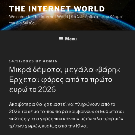
Skip
THE INTERNET WORLD
to
Welcome to The Internet World | Καλώς ήρθατε στον Κόσμο
content
του διαδικτύου
Menu
POSTED
14/11/2025
BY
ADMIN
ON
Μικρά δέματα, μεγάλα «βάρη»:
Έρχεται φόρος από το πρώτο
ευρώ το 2026
Ακριβότερα θα χρειαστεί να πληρώνουν από το
2026 τα δέματα που παραλαμβάνουν οι Ευρωπαίοι
πολίτες για αγορές που κάνουν μέσω πλατφορμών
τρίτων χωρών, κυρίως από την Κίνα.