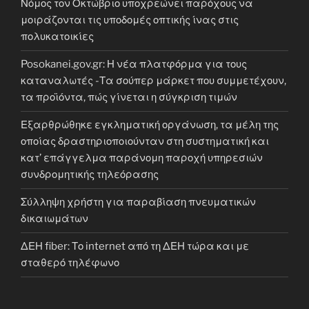
Νόμος τον Οκτώβριο υποχρεώνει παρόχους να
μοιράζονται τις υποδομές οπτικής ίνας στις
πολυκατοικίες
Posokanei.gov.gr: Η νέα πλατφόρμα για τους
καταναλωτές -Τα σούπερ μάρκετ που συμμετέχουν,
τα προϊόντα, πώς γίνεται η σύγκριση τιμών
Εξαρθρώθηκε εγκληματική οργάνωση, τα μέλη της
οποίας δραστηριοποιούνταν στη συστηματική και
κατ’ επάγγελμα παράνομη παροχή υπηρεσιών
συνδρομητικής τηλεόρασης
Σύλληψη χρήστη για παραβίαση πνευματικών
δικαιωμάτων
ΔΕΗ fiber: Το internet από τη ΔΕΗ τώρα και με
σταθερό τηλέφωνο