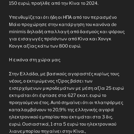
150 ευρώ, προήλθε από την Κίνα το 2024.
Υπενθυμίζεται ότι ήδη οι ΗΠΑ από τον περασμένο
Μάιο προχώρησε στην κατάργηση του κανόνα de
minimis δηλαδή απαλ­λαγή από δασμούς και φόρους
για εισα­γω­γές προϊόντων από Κίνα και Χονγκ
Κονγκ αξίας κάτω των 800 ευρώ.
Η εικόνα στη χώρα μας
Στην Ελλάδα, με βασικούς αγοραστές κυρίως τους
νέους, ο εκτιμώμενος τζίρος βάσει των
εισερχόμενων μικροδεμάτων με μέση αξία 25 ευρώ
εκτιμάται ότι έφτασε στα 627 εκατ. ευρώ το
προηγούμενο έτος. Αυτό σημαίνει ότι οι πλατφόρμες
καταλαμβάνουν το 20,9% της ελληνικής αγορά
ηλεκτρονικού εμπορίου που εκτιμάται στα 3 δις.
ευρώ. Ουσιαστικά, 1 στα 5 ευρώ του ηλεκτρονικού
λιανεμπορίου πηγαίνει στην Κίνα.,