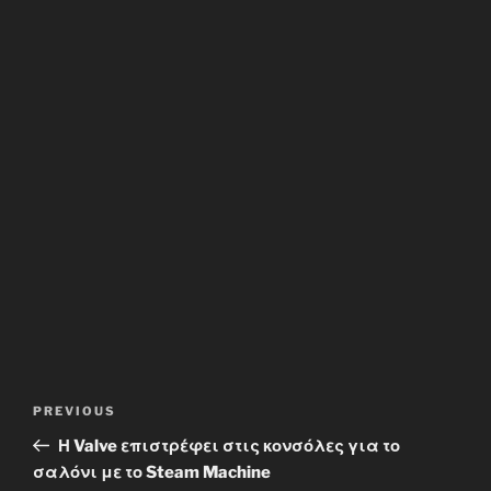
Post
Previous
PREVIOUS
navigation
Post
Η Valve επιστρέφει στις κονσόλες για το
σαλόνι με το Steam Machine