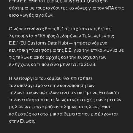
στην Ε.Ε. από το 1 ευρώ, ευθυγραμμίζοντας το
σύστημα με τους ισχύοντες κανόνες για τον ΦΠΑ στις
εισαγωγές αγαθών.
Ο νέος κανόνας θα τεθεί σε ισχύ όταν τεθεί σε
λειτουργία ο “Κόμβος Δεδομένων Τελωνείων της
Ε.Ε.” (EU Customs Data Hub) — η προτεινόμενη
κεντρική πλατφόρμα της Ε.Ε. για την επικοινωνία με
τις τελωνειακές αρχές και την ενίσχυση των
ελέγχων, κάτι που αναμένεται το 2028.
Η λειτουργία του κόμβου, θα επιτρέπει
τον υπολογισμό και την κοινοποίηση των
τελωνειακών οφειλών ανά αντικείμενο, θα δώσει
τη δυνατότητα στις τελωνειακές αρχές των κρατών-
μελών να εφαρμόζουν πλήρως το τελωνειακό
καθεστώς και στα μικρά δέματα που εισέρχονται
στην Ένωση.