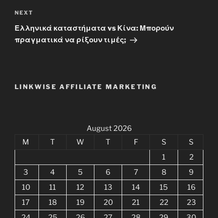
Next
NEXT
Post
Ελληνικά καταστήματα vs Κίνα: Μπορούν
πραγματικά να ρίξουν τιμές;
LINKWISE AFFILIATE MARKETING
August 2026
M
T
W
T
F
S
S
1
2
3
4
5
6
7
8
9
10
11
12
13
14
15
16
17
18
19
20
21
22
23
24
25
26
27
28
29
30