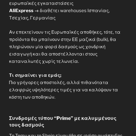
ευρωπαϊκές εγκαταστάσεις
AliExpress →
διαθέτει warehouses Ισπανίας,
Τσεχίας, Γερμανίας
Αν επεκτείνουν τις Ευρωπαϊκές αποθήκες, τότε, τα
προϊόντα θα μπαίνουν στην ΕΕ μαζικά (bulk), θα
πληρώνουν μία φορά δασμούς ως χονδρική
εισαγωγή και θα αποστέλλονται στους
καταναλωτές χωρίς τελωνεία.
Τι σημαίνει για εμάς;
Πιο γρήγορες αποστολές, αλλά πιθανότατα
ελαφρώς υψηλότερες τιμές για να καλύψουν τα
κόστη των αποθηκών.
Συνδρομές τύπου “Prime” με καλυμμένους
τους δασμούς
Το Temu και το Shein είναι ήδη σε φάση ανάπτυξης