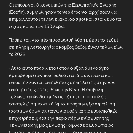
Οι υπουργοί Οικονομικών της Ευρωπαϊκής Ένωσης
(Εcofin), συμφώνησαν το νέο έτος να αρχίσουν να
επιβάλλονται τελωνειακοί δασμοί και στα δέματα
αξίας κάτω των 150 ευρώ.
Πρόκειται για μία προσωρινή λύση μέχρι τα τεθεί
σε πλήρη λειτουργία ο κόμβος δεδομένων τελωνείων
το 2028.
«Αυτό ανταποκρίνεται στον αυξανόμενο όγκο
εμπορευμάτων που πωλούνται διαδικτυακά και
αποστέλλονται απευθείας σε πελάτες στην Ε.Ε.
από τρίτες χώρες, ιδίως την Κίνα. Η επιβολή
τελωνειακών δασμών σε τέτοιες αποστολές
αποτελεί σημαντικό βήμα προς την εξασφάλιση
ισότιμων όρων ανταγωνισμού για τις ευρωπαϊκές
επιχειρήσεις και την περαιτέρω ενίσχυση της
Τελωνειακής μας Ένωσης» δήλωσε ο Ευρωπαίος
Επίτροπος Οικονομίας και Παραγωγικότητας