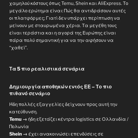
χαμηλού κόστους όπως Temu, Shein και AliExpress. Το
μεγάλο ερώτημα είναι: Πώς θα αντιδράσουν αυτές
οι πλατφόρμες; Γιατί δεν υπάρχει περίπτωση να
μείνουν με σταυρωμένα χέρια. Τα μεγέθη τους
είναι τεράστια και η αγορά της Ευρώπης είναι
πάρα πολύ σημαντική για να την αφήσουν να
“χαθεί”.
Τα 5 πιο ρεαλιστικά σενάρια
Δημιουργία αποθηκών εντός ΕΕ – Το πιο
πιθανό σενάριο
Ήδη πολλές εξαγγελίες δείχνουν προς αυτή την
κατεύθυνση.
Temu →
ήδη εξετάζει κέντρα logistics σε Ολλανδία /
Πολωνία
Shein →
έχει ανακοινώσει επενδύσεις σε