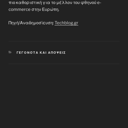
πιο καθοριστική για το μέλλον του φθηνού e-
commerce στην Ευρώπη.
Πηγή/Αναδημοσίευση:
Techblog.gr
CATEGORIES
ΓΕΓΟΝΌΤΑ ΚΑΙ ΑΠΌΨΕΙΣ