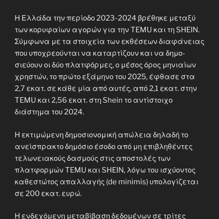
Η Ελλάδα την περίοδο 2023-2024 βρέθηκε μεταξύ
των κορυφαίων αγορών για την TEMU και τη SHEIN.
Σύμ­φωνα με τα στοι­χεία των εκθέσεων δια­φάνειας
που υπο­χρε­ούνται να καταρ­τίζουν και να δημο­
σιεύουν οι δύο πλατ­φόρ­μες, ο μέσος όρος μηνιαίων
χρη­στών, το πρώτο εξάμηνο του 2025, έφθασε στα
2,7 εκα­τ. σε κάθε μία από αυτές, από 2,1 εκατ. στην
TEMU και 2,56 εκατ. στη Shein το αντίστοιχο
διάστημα του 2024.
Η εκτιμώμενη δημοσιονομική απώλεια δηλαδή το
ανείσπρακτο δημόσιο έσοδο από μη επιβληθέντες
τελωνειακούς δασμούς στις αποστολές των
πλατφορμών TEMU και SHEIN, λόγω του ισχύοντος
καθεστώτος απαλλαγής (de minimis) υπολογίζεται
σε 200 εκατ. ευρώ.
Η ενδεχόμενη μεταβίβαση δεδομένων σε τρίτες