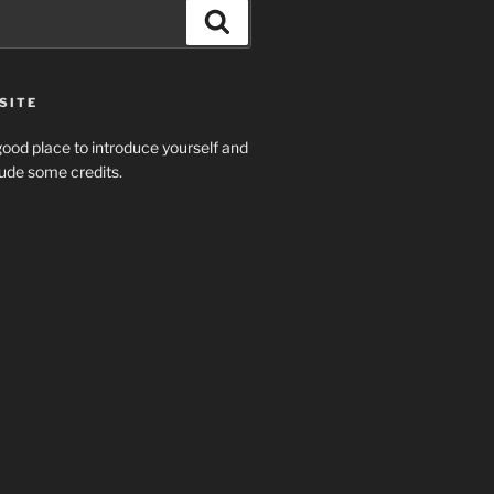
Search
SITE
ood place to introduce yourself and
clude some credits.