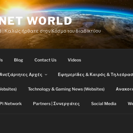
RNET WORLD
d | Καλώς ήρθατε στον Κόσμο του διαδικτύου
Us
Blog
Contact Us
Videos
 Ανεξάρτητες Αρχές
Εφημερίδες & Καιρός & Τηλεόρα
ebsites)
Technology & Gaming News (Websites)
Ανακοι
Pi Network
Partners | Συνεργάτες
Social Media
We