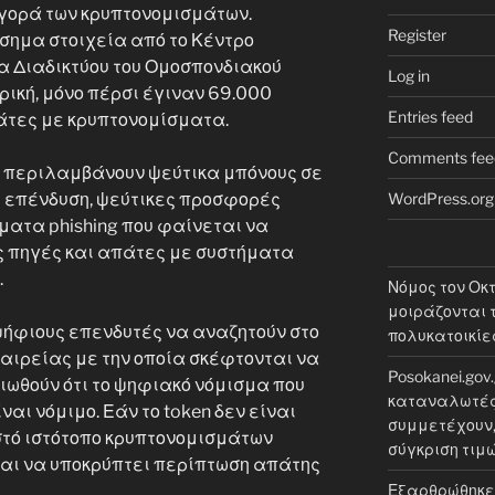
γορά των κρυπτονομισμάτων.
Register
σημα στοιχεία από το Κέντρο
 Διαδικτύου του Ομοσπονδιακού
Log in
ική, μόνο πέρσι έγιναν 69.000
Entries feed
άτες με κρυπτονομίσματα.
Comments fee
ς περιλαμβάνουν ψεύτικα μπόνους σε
WordPress.org
 επένδυση, ψεύτικες προσφορές
ματα phishing που φαίνεται να
ς πηγές και απάτες με συστήματα
.
Νόμος τον Οκ
μοιράζονται τ
οψήφιους επενδυτές να αναζητούν στο
πολυκατοικίε
εταιρείας με την οποία σκέφτονται να
Posokanei.gov
ιωθούν ότι το ψηφιακό νόμισμα που
καταναλωτές 
αι νόμιμο. Εάν το token δεν είναι
συμμετέχουν, 
τό ιστότοπο κρυπτονομισμάτων
σύγκριση τιμ
 και να υποκρύπτει περίπτωση απάτης
Εξαρθρώθηκε 