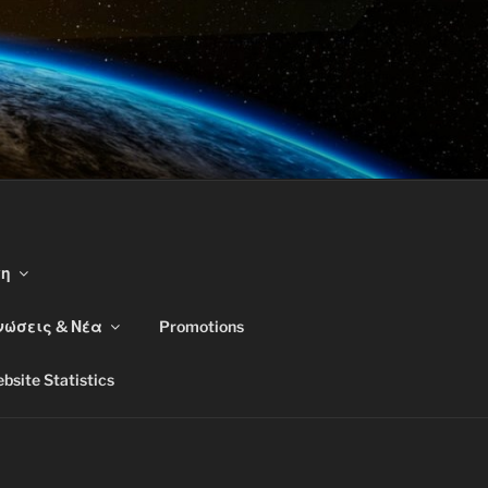
ση
νώσεις & Νέα
Promotions
bsite Statistics