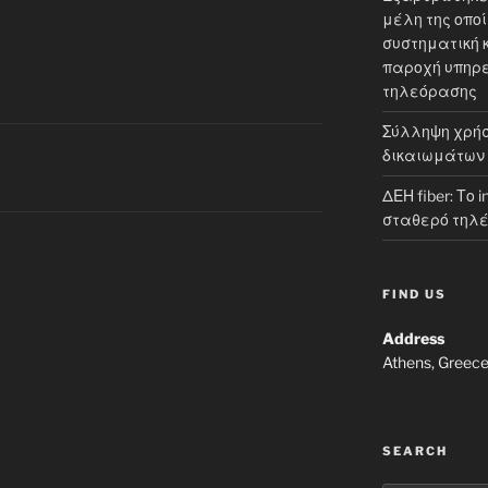
μέλη της οπο
συστηματική 
παροχή υπηρε
τηλεόρασης
Σύλληψη χρήσ
δικαιωμάτων
ΔΕΗ fiber: Το 
σταθερό τηλ
FIND US
Address
Athens, Greec
SEARCH