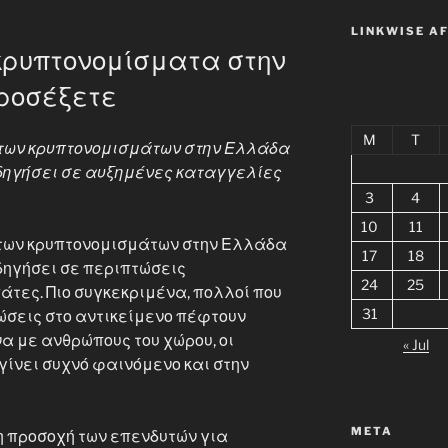
LINKWISE A
κρυπτονομίσματα στην
προσέξετε
M
T
ς των κρυπτονομισμάτων στην Ελλάδα
οδηγήσει σε αυξημένες καταγγελίες
3
4
10
11
 των κρυπτονομισμάτων στην Ελλάδα
17
18
οδηγήσει σε περιπτώσεις
24
25
τες. Πιο συγκεκριμένα, πολλοί που
31
νώσεις στο αντικείμενο πέφτουν
 με ανθρώπους του χώρου, οι
« Jul
γίνει συχνό φαινόμενο και στην
META
η προσοχή των επενδυτών για