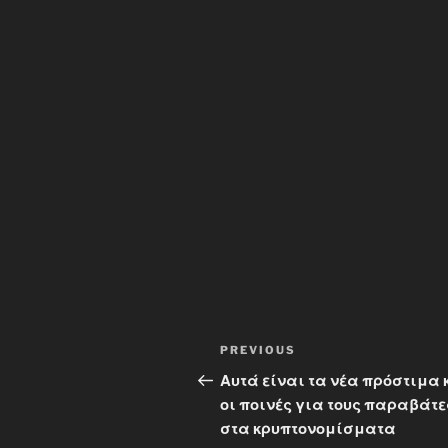
Post
Previous
PREVIOUS
navigation
Post
Αυτά είναι τα νέα πρόστιμα 
οι ποινές για τους παραβάτε
στα κρυπτονομίσματα