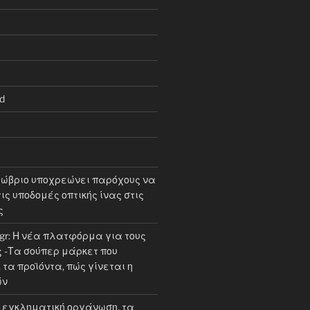
d
τώβριο υποχρεώνει παρόχους να
ις υποδομές οπτικής ίνας στις
ς
.gr: Η νέα πλατφόρμα για τους
-Τα σούπερ μάρκετ που
τα προϊόντα, πώς γίνεται η
ών
εγκληματική οργάνωση, τα