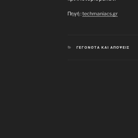
Πηγή :
techmaniacs.gr
CATEGORIES
ΓΕΓΟΝΌΤΑ ΚΑΙ ΑΠΌΨΕΙΣ