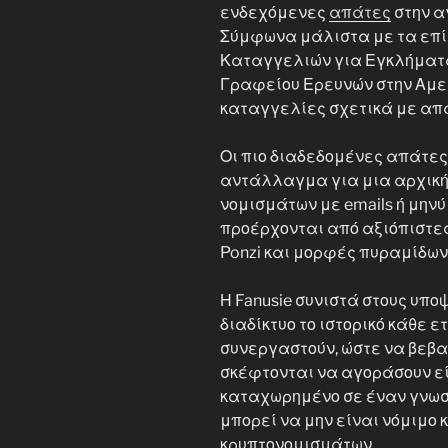
ενδεχόμενες
απάτες
στην α
Σύμφωνα μάλιστα με τα επί
Καταγγελιών για Εγκλήματα
Γραφείου Ερευνών στην Αμερ
καταγγελίες σχετικά με απ
Οι πιο διαδεδομένες απάτε
αντάλλαγμα για μια αρχική
νομισμάτων με emails ή μηνύ
προέρχονται από αξιόπιστε
Ponzi και μορφές πυραμίδων
Η Fanusie συνιστά στους υπ
διαδίκτυο το ιστορικό κάθε 
συνεργαστούν, ώστε να βεβα
σκέφτονται να αγοράσουν είν
καταχωρημένο σε έναν γνωσ
μπορεί να μην είναι νόμιμο
κρυπτονομισμάτων.