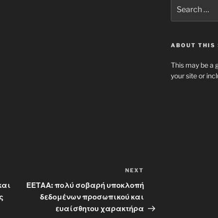
Search
for:
ABOUT THIS 
This may be a g
your site or in
NEXT
Next
Post
και
ΕΕΤΑΑ: πολύ σοβαρή υποκλοπή
ς
δεδομένων προσωπικού και
ευαίσθητου χαρακτήρα