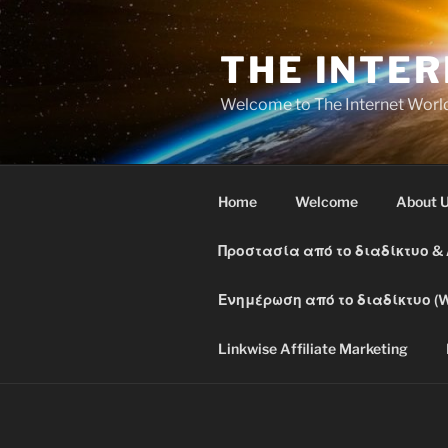
Skip
to
THE INTE
content
Welcome to The Internet Worl
Home
Welcome
About 
Προστασία από το διαδίκτυο &
Ενημέρωση από το διαδίκτυο (W
Linkwise Affiliate Marketing