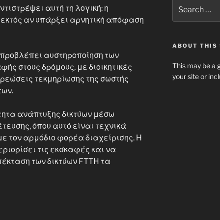
Search
ντιστρέψει αυτή τη λογική: η
for:
εκτός αν υπάρξει αρνητική απόφαση
ABOUT THIS 
 προβλέπει αυστηροποίηση των
This may be a g
ής στους δρόμους, με διοικητικές
your site or in
χρεώσεις τεκμηρίωσης της σωστής
ων.
τητα ανάπτυξης δικτύων μέσω
ευσης, όπου αυτό είναι τεχνικά
με τον αρμόδιο φορέα διαχείρισης. Η
ριορίσει τις εκσκαφές και να
πέκταση των δικτύων FTTH τα