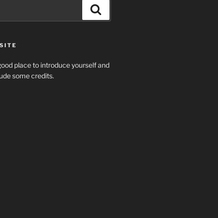
Search
SITE
ood place to introduce yourself and
clude some credits.