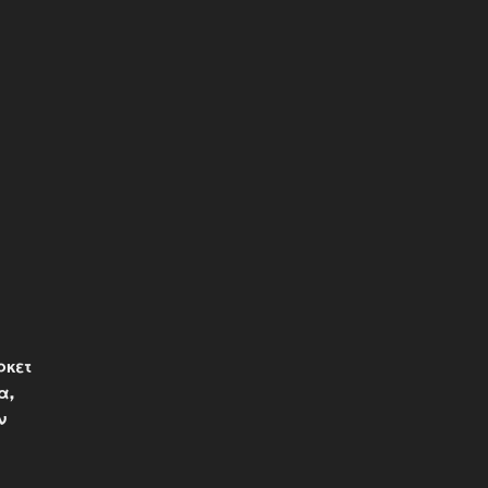
ρκετ
α,
ν