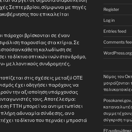
ένεται να βγει σε δημόσια διαβούλευση
αρχές Σεπτεμβρίου, σύμφωνα με πηγές
Register
ακυβέρνησης που επικαλείται
Log in
Entries feed
οι πάροχοι βρίσκονται σε έναν
Comments fee
σφάλιση παρουσίας στα κτίρια. Σε
ιστούσαν κάθετη καλωδίωση σε
WordPress.org
ι το δίκτυο οπτικών ινών στον δρόμο,
ν» μελλοντικούς συνδρομητές.
Νόμος τον Οκ
τοπίζεται στις σχέσεις μεταξύ ΟΤΕ
μοιράζονται τ
νισμός έχει οδηγήσει παρόχους να
πολυκατοικίε
ερούν την αξιοποίηση υπάρχουσας
ανταγωνιστές τους. Αποτέλεσμα:
Posokanei.gov
δεση FTTH μπορεί να αντιμετωπίσει
καταναλωτές 
 πλήρη αδυναμία σύνδεσης, αν ο
συμμετέχουν, 
σύγκριση τιμ
τέχει το δίκτυο που περνάει μπροστά
Εξαρθρώθηκε 