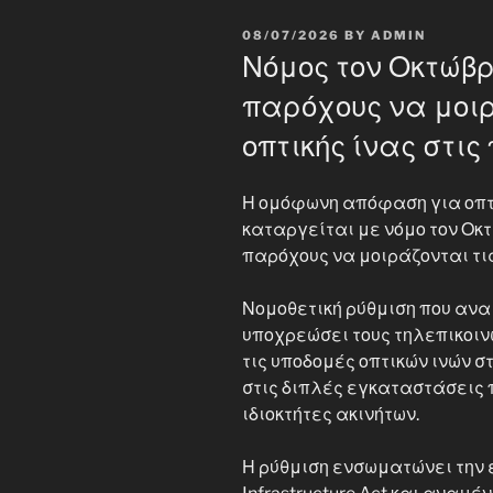
POSTED
08/07/2026
BY
ADMIN
ON
Νόμος τον Οκτώβ
παρόχους να μοιρ
οπτικής ίνας στις
Η ομόφωνη απόφαση για οπτι
καταργείται με νόμο τον Οκ
παρόχους να μοιράζονται τι
Νομοθετική ρύθμιση που ανα
υποχρεώσει τους τηλεπικοιν
τις υποδομές οπτικών ινών σ
στις διπλές εγκαταστάσεις
ιδιοκτήτες ακινήτων.
Η ρύθμιση ενσωματώνει την 