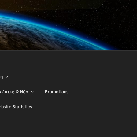
ση
νώσεις & Νέα
Promotions
bsite Statistics