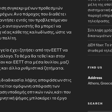
μέλη της οπο
σπιση συγκεκριμένων προθεσμιών
συστηματική 
όχων. Αν ο πάροχος που διαθέτει
παροχή υπηρε
αντήσει εντός του προβλεπόμενου
τηλεόρασης
, ο ανταγωνιστής θα μπορεί να
Σύλληψη χρήσ
 νέας κάθετης καλωδίωσης, ώστε να
δικαιωμάτων
υ πολίτη.
ΔΕΗ fiber: Το 
ργείο έχει ζητήσει από την ΕΕΤΤ να
σταθερό τηλ
άλογο. Το θέμα θα τεθεί και στην
υ και ΕΕΤΤ στα μέσα Ιουλίου, μαζί
FIND US
 και άλλα ρυθμιστικά ζητήματα.
Address
 διαδικασία λήψης αποφάσεων στις
Athens, Greec
ιτείται ομόφωνη απόφαση των
ση υποδομής οπτικών ινών, κάτι που
αρνητική ψήφος μπλοκάρει το έργο
SEARCH