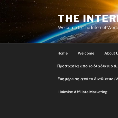
Skip
to
THE INTE
content
Welcome to The Internet Worl
Home
Welcome
About 
Προστασία από το διαδίκτυο &
Ενημέρωση από το διαδίκτυο (W
Linkwise Affiliate Marketing