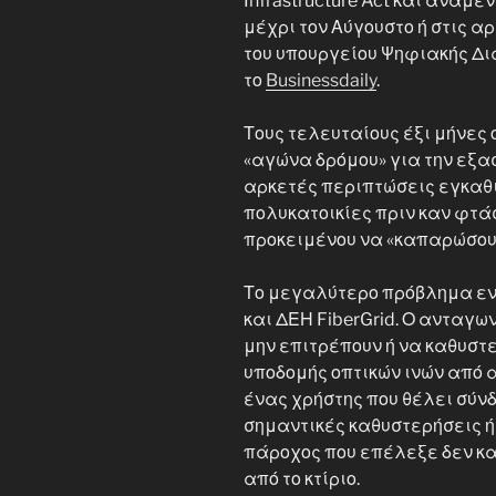
Infrastructure Act και αναμ
μέχρι τον Αύγουστο ή στις 
του υπουργείου Ψηφιακής Δι
το
Businessdaily
.
Τους τελευταίους έξι μήνες 
«αγώνα δρόμου» για την εξα
αρκετές περιπτώσεις εγκαθ
πολυκατοικίες πριν καν φτάσε
προκειμένου να «καπαρώσου
Το μεγαλύτερο πρόβλημα εν
και ΔΕΗ FiberGrid. Ο ανταγω
μην επιτρέπουν ή να καθυστ
υποδομής οπτικών ινών από 
ένας χρήστης που θέλει σύν
σημαντικές καθυστερήσεις ή
πάροχος που επέλεξε δεν κα
από το κτίριο.