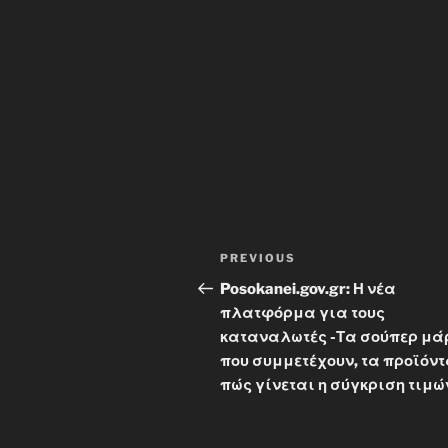
Post
Previous
PREVIOUS
navigation
Post
Posokanei.gov.gr: Η νέα
πλατφόρμα για τους
καταναλωτές -Τα σούπερ μά
που συμμετέχουν, τα προϊόντ
πώς γίνεται η σύγκριση τιμώ