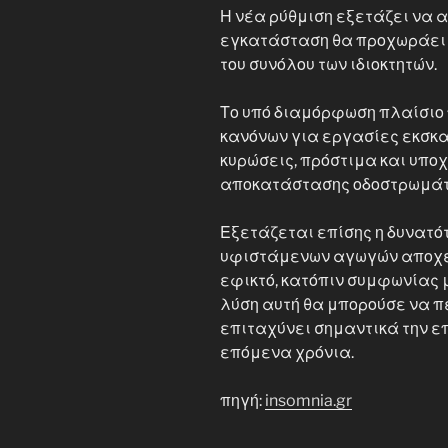
Η νέα ρύθμιση εξετάζει να α
εγκατάσταση θα προχωράει 
του συνόλου των ιδιοκτητών.
Το υπό διαμόρφωση πλαίσιο
κανόνων για εργασίες εκσκαφ
κυρώσεις, πρόστιμα και υπο
αποκατάστασης οδοστρωμάτ
Εξετάζεται επίσης η δυνατό
υφιστάμενων αγωγών αποχέτ
εφικτό, κατόπιν συμφωνίας 
λύση αυτή θα μπορούσε να πε
επιταχύνει σημαντικά την ε
επόμενα χρόνια.
πηγή:
insomnia.gr