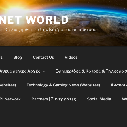
RNET WORLD
d | Καλώς ήρθατε στον Κόσμο του διαδικτύου
Us
Blog
Contact Us
Videos
 Ανεξάρτητες Αρχές
Εφημερίδες & Καιρός & Τηλεόρα
ebsites)
Technology & Gaming News (Websites)
Ανακοι
Pi Network
Partners | Συνεργάτες
Social Media
We