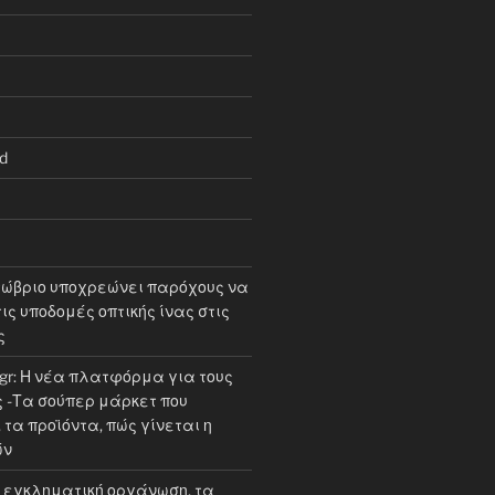
d
τώβριο υποχρεώνει παρόχους να
ις υποδομές οπτικής ίνας στις
ς
.gr: Η νέα πλατφόρμα για τους
-Τα σούπερ μάρκετ που
τα προϊόντα, πώς γίνεται η
ών
εγκληματική οργάνωση, τα