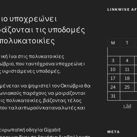
LINKWISE A
ριο υποχρεώνει
άζονται τις υποδομές
 πολυκατοικίες
M
T
κή ίνα στις πολυκατοικίες
3
4
τώβριο, που ταυτόχρονα υποχρεώνει
10
11
ς υφιστάμενες υποδομές.
17
18
μένεται να ψηφιστεί τον Οκτώβριο θα
24
25
ωνιακούς παρόχους να μοιράζονται
31
τις πολυκατοικίες, βάζοντας τέλος
« Jul
 που ταλαιπωρούν καταναλωτές και
ευρωπαϊκή οδηγία Gigabit
META